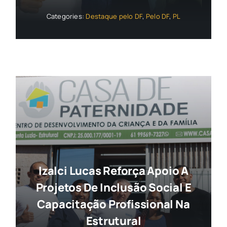
Categories:
Destaque pelo DF
,
Pelo DF
,
PL
Izalci Lucas Reforça Apoio A
Projetos De Inclusão Social E
Capacitação Profissional Na
Estrutural