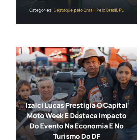
Categories:
Destaque pelo Brasil
,
Pelo Brasil
,
PL
Izalci Lucas Prestigia O Capital
Moto Week E Destaca Impacto
Do Evento Na Economia E No
Turismo Do DF