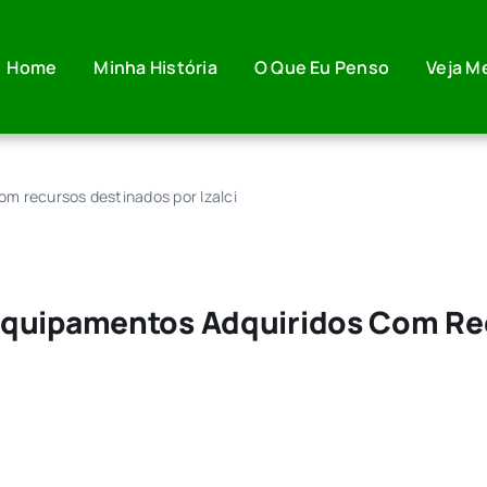
Home
Minha História
O Que Eu Penso
Veja M
m recursos destinados por Izalci
Equipamentos Adquiridos Com Re