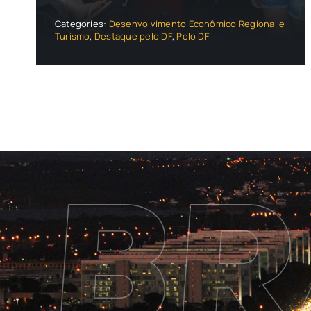
Categories:
Desenvolvimento Econômico Regional e
Turismo
,
Destaque pelo DF
,
Pelo DF