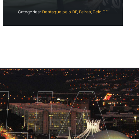
Categories:
Destaque pelo DF
,
Feiras
,
Pelo DF