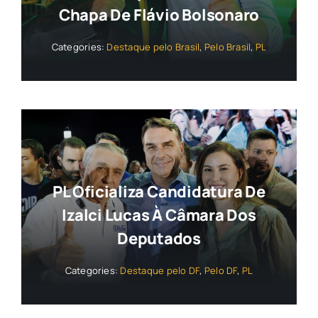
Chapa De Flávio Bolsonaro
Categories:
Destaque pelo Brasil
,
Pelo Brasil
,
PL
PL Oficializa Candidatura De
Izalci Lucas À Câmara Dos
Deputados
Categories:
Destaque pelo DF
,
Pelo DF
,
PL