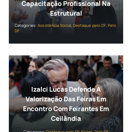
Capacitação Profissional Na
Estrutural
Categories:
Assistência Social
,
Destaque pelo DF
,
Pelo
DF
Izalci Lucas Defende A
Valorização Das Feiras Em
Encontro Com Feirantes Em
Ceilândia
Categories:
Destaque pelo DF
,
Feiras
,
Pelo DF