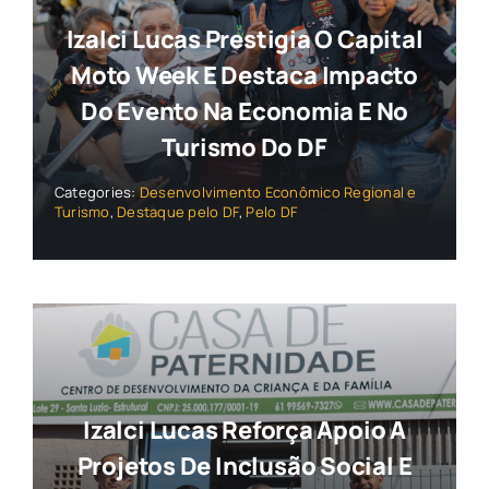
Izalci Lucas Prestigia O Capital
Moto Week E Destaca Impacto
Do Evento Na Economia E No
Turismo Do DF
Categories:
Desenvolvimento Econômico Regional e
Turismo
,
Destaque pelo DF
,
Pelo DF
Izalci Lucas Reforça Apoio A
Projetos De Inclusão Social E