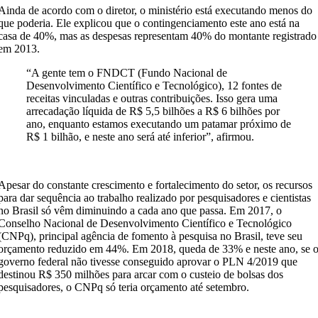
Ainda de acordo com o diretor, o ministério está executando menos do
que poderia. Ele explicou que o contingenciamento este ano está na
casa de 40%, mas as despesas representam 40% do montante registrado
em 2013.
“A gente tem o FNDCT (Fundo Nacional de
Desenvolvimento Científico e Tecnológico), 12 fontes de
receitas vinculadas e outras contribuições. Isso gera uma
arrecadação líquida de R$ 5,5 bilhões a R$ 6 bilhões por
ano, enquanto estamos executando um patamar próximo de
R$ 1 bilhão, e neste ano será até inferior”, afirmou.
Apesar do constante crescimento e fortalecimento do setor, os recursos
para dar sequência ao trabalho realizado por pesquisadores e cientistas
no Brasil só vêm diminuindo a cada ano que passa. Em 2017, o
Conselho Nacional de Desenvolvimento Científico e Tecnológico
(CNPq), principal agência de fomento à pesquisa no Brasil, teve seu
orçamento reduzido em 44%. Em 2018, queda de 33% e neste ano, se 
governo federal não tivesse conseguido aprovar o PLN 4/2019 que
destinou R$ 350 milhões para arcar com o custeio de bolsas dos
pesquisadores, o CNPq só teria orçamento até setembro.