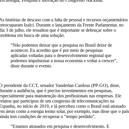
Tecnologia, Pesquisa e Inovação do Congresso Nacional.
As histórias de descaso com a falta de pessoal e recursos orçamentários
preocuparam Izalci. Durante o lançamento da Frente Parlamentar, no
dia 3 de julho, ele ressaltou que é importante se debruçar sobre o
problema em busca de uma solução.
“Não podemos deixar que a pesquisa no Brasil deixe de
acontecer. Eu acredito que é por meio de pesquisas
aplicadas voltadas para o desenvolvimento regional que
podemos impulsionar a nossa economia e voltar a crescer”,
disse durante o evento.
O presidente da CCT, senador Vanderlan Cardoso (PP-GO), disse,
durante a audiência, que é preciso investimentos em pesquisas,
especialmente para manutenção dos profissionais nas empresas. Ele
relatou que participou de um congresso de telecomunicações na
Espanha, no início de 2019, e lá percebeu como o Brasil está atrasado
em áreas como a energia termo solar, por exemplo, mas disse que o paí
ainda tem condições de recuperar o “tempo perdido”.
“Estamos atrasados em pesquisa e desenvolvimento. E