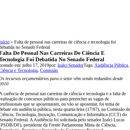
Skip
to
content
Início
»
Falta de pessoal nas carreiras de ciência e tecnologia foi
debatida no Senado Federal
Falta De Pessoal Nas Carreiras De Ciência E
Tecnologia Foi Debatida No Senado Federal
postado em: julho 17, 2019
por:
Izalci Senador
Tags:
Audiência Pública
,
Ciência e Tecnologia
,
Comissão
Os recursos orçamentários para o setor vêm sendo reduzidos desde
2010
A carência de pessoal nas carreiras de ciência e tecnologia e a falta de
realização de concursos públicos para preencher as vagas de
profissionais que se aposentaram, ou vão se aposentar, foi tema de
debate em audiência pública, nesta quarta-feira (17/07), na Comissão d
Ciência, Tecnologia, Inovação, Comunicação e Informática (CCT) do
Senado Federal. A Audiência foi solicitada pelo senador Izalci Lucas
(PSDB/DF), presidente da Frente Parlamentar Mista de Ciência,