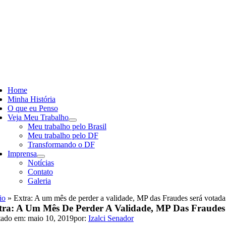
Skip
to
content
ggle
vigation
Home
Minha História
O que eu Penso
Veja Meu Trabalho
Meu trabalho pelo Brasil
Meu trabalho pelo DF
Transformando o DF
Imprensa
Notícias
Contato
Galeria
io
»
Extra: A um mês de perder a validade, MP das Fraudes será votad
tra: A Um Mês De Perder A Validade, MP Das Fraude
tado em: maio 10, 2019
por:
Izalci Senador