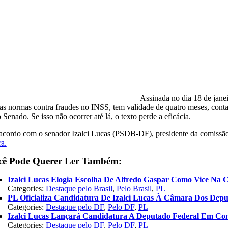
Assinada no dia 18 de janei
as normas contra fraudes no INSS, tem validade de quatro meses, conta
 Senado. Se isso não ocorrer até lá, o texto perde a eficácia.
acordo com o senador Izalci Lucas (PSDB-DF), presidente da comissão, a 
ra.
cê Pode Querer Ler Também:
Izalci Lucas Elogia Escolha De Alfredo Gaspar Como Vice Na 
Categories:
Destaque pelo Brasil
,
Pelo Brasil
,
PL
PL Oficializa Candidatura De Izalci Lucas À Câmara Dos Dep
Categories:
Destaque pelo DF
,
Pelo DF
,
PL
Izalci Lucas Lançará Candidatura A Deputado Federal Em Co
Categories:
Destaque pelo DF
,
Pelo DF
,
PL