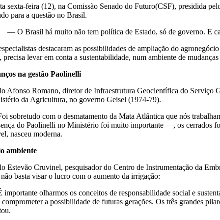
ta sexta-feira (12), na Comissão Senado do Futuro(CSF), presidida pelo 
ado para a questão no Brasil.
— O Brasil há muito não tem política de Estado, só de governo. E c
especialistas destacaram as possibilidades de ampliação do agronegóci
s, precisa levar em conta a sustentabilidade, num ambiente de mudanças 
nços na gestão Paolinelli
lo Afonso Romano, diretor de Infraestrutura Geocientífica do Serviço G
istério da Agricultura, no governo Geisel (1974-79).
oi sobretudo com o desmatamento da Mata Atlântica que nós trabalhamos 
ença do Paolinelli no Ministério foi muito importante —, os cerrados fo
vel, nasceu moderna.
o ambiente
lo Estevão Cruvinel, pesquisador do Centro de Instrumentação da Embr
 não basta visar o lucro com o aumento da irrigação:
 importante olharmos os conceitos de responsabilidade social e susten
 comprometer a possibilidade de futuras gerações. Os três grandes pi
tou.