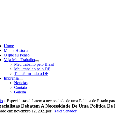
Skip
to
content
ggle
vigation
Home
Minha História
O que eu Penso
Veja Meu Trabalho
Meu trabalho pelo Brasil
Meu trabalho pelo DF
Transformando o DF
Imprensa
Notícias
Contato
Galeria
io
»
Especialistas debatem a necessidade de uma Política de Estado para
pecialistas Debatem A Necessidade De Uma Política De 
tado em: novembro 12, 2021
por:
Izalci Senador