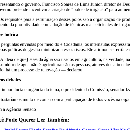
resentando o governo, Francisco Soares de Lima Junior, diretor de De
overno pretende incentivar a criação de “polos de irrigação” para aumen
 requisitos para a estruturação desses polos são a organização de produt
ento da produtividade com adoção de técnicas mais eficientes de irri
se hídrica
 perguntas enviadas por meio do e-Cidadania, os internautas expressara
boas práticas de gestão minimizaria esses riscos. Ele afirmou ser errôn
A ideia de que] 70% da água são usados em agricultura, na verdade, não
sumidor de água não é agricultura: são as pessoas, através dos alimento
ão, há um processo de renovação — declarou.
os debates
a importância e urgência do tema, o presidente da Comissão, senador Iz
ostaríamos muito de contar com a participação de todos vocês na organi
 a Agência Senado
cê Pode Querer Ler Também: