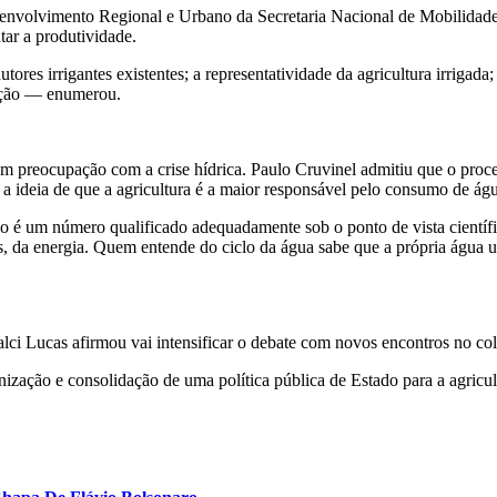
senvolvimento Regional e Urbano da Secretaria Nacional de Mobilidad
tar a produtividade.
ores irrigantes existentes; a representatividade da agricultura irrigada;
gação — enumerou.
m preocupação com a crise hídrica. Paulo Cruvinel admitiu que o proce
ea a ideia de que a agricultura é a maior responsável pelo consumo de á
 é um número qualificado adequadamente sob o ponto de vista científic
s, da energia. Quem entende do ciclo da água sabe que a própria água ut
alci Lucas afirmou vai intensificar o debate com novos encontros no co
zação e consolidação de uma política pública de Estado para a agricult