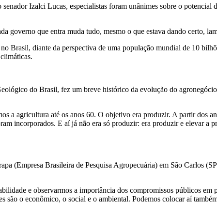
senador Izalci Lucas, especialistas foram unânimes sobre o potencial da
ada governo que entra muda tudo, mesmo o que estava dando certo, lam
o no Brasil, diante da perspectiva de uma população mundial de 10 bil
climáticas.
eológico do Brasil, fez um breve histórico da evolução do agronegócio 
a agricultura até os anos 60. O objetivo era produzir. A partir dos an
ram incorporados. E aí já não era só produzir: era produzir e elevar a p
apa (Empresa Brasileira de Pesquisa Agropecuária) em São Carlos (SP)
tabilidade e observarmos a importância dos compromissos públicos em p
lares são o econômico, o social e o ambiental. Podemos colocar aí ta