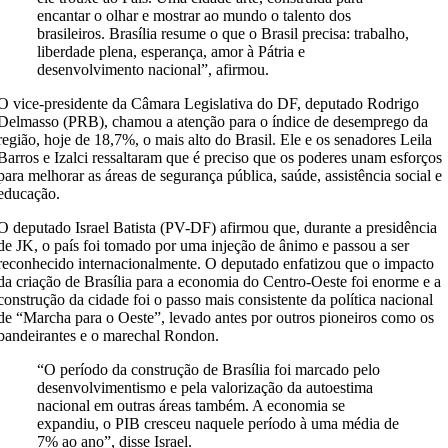
encantar o olhar e mostrar ao mundo o talento dos
brasileiros. Brasília resume o que o Brasil precisa: trabalho,
liberdade plena, esperança, amor à Pátria e
desenvolvimento nacional”, afirmou.
O vice-presidente da Câmara Legislativa do DF, deputado Rodrigo
Delmasso (PRB), chamou a atenção para o índice de desemprego da
região, hoje de 18,7%, o mais alto do Brasil. Ele e os senadores Leila
Barros e Izalci ressaltaram que é preciso que os poderes unam esforços
para melhorar as áreas de segurança pública, saúde, assistência social e
educação.
O deputado Israel Batista (PV-DF) afirmou que, durante a presidência
de JK, o país foi tomado por uma injeção de ânimo e passou a ser
reconhecido internacionalmente. O deputado enfatizou que o impacto
da criação de Brasília para a economia do Centro-Oeste foi enorme e a
construção da cidade foi o passo mais consistente da política nacional
de “Marcha para o Oeste”, levado antes por outros pioneiros como os
bandeirantes e o marechal Rondon.
“O período da construção de Brasília foi marcado pelo
desenvolvimentismo e pela valorização da autoestima
nacional em outras áreas também. A economia se
expandiu, o PIB cresceu naquele período à uma média de
7% ao ano”, disse Israel.