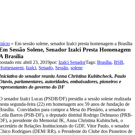
Skip
to
content
Início
»
Em sessão solene, senador Izalci presta homenagem a Brasília
Em Sessão Solene, Senador Izalci Presta Homenagem
A Brasília
postado em: abril 23, 2019
por:
Izalci Senador
Tags:
Brasília
,
BSB
,
Homenagem
,
Izalci
,
Senado
,
Sessão
,
solene
Iniciativa do senador reuniu Anna Christina Kubitscheck, Paulo
Otavio, parlamentares, autoridades, embaixadores, pioneiros e
representantes do governo do DF
O senador Izalci Lucas (PSDB/DF) presidiu a sessão solene realizada
nesta segunda-feira (22) em homenagem aos 59 anos de fundação de
Brasília. Convidados para compor a Mesa do Plenário, a senadora
Leila Barros (PSB-DF), o deputado distrital Rodrigo Delmasso (PRB-
DF), a presidente do Memorial JK, Anna Christina Kubitschek, o
secretário de Relações Institucionais do GDF, Vitor Paulo, o senador
Chico Rodrigues (DEM/ RR), o Presidente do Clube dos Pioneiros de