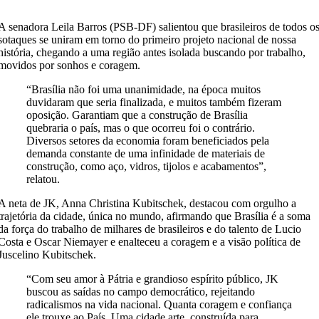
A senadora Leila Barros (PSB-DF) salientou que brasileiros de todos o
sotaques se uniram em torno do primeiro projeto nacional de nossa
história, chegando a uma região antes isolada buscando por trabalho,
movidos por sonhos e coragem.
“Brasília não foi uma unanimidade, na época muitos
duvidaram que seria finalizada, e muitos também fizeram
oposição. Garantiam que a construção de Brasília
quebraria o país, mas o que ocorreu foi o contrário.
Diversos setores da economia foram beneficiados pela
demanda constante de uma infinidade de materiais de
construção, como aço, vidros, tijolos e acabamentos”,
relatou.
A neta de JK, Anna Christina Kubitschek, destacou com orgulho a
trajetória da cidade, única no mundo, afirmando que Brasília é a soma
da força do trabalho de milhares de brasileiros e do talento de Lucio
Costa e Oscar Niemayer e enalteceu a coragem e a visão política de
Juscelino Kubitschek.
“Com seu amor à Pátria e grandioso espírito público, JK
buscou as saídas no campo democrático, rejeitando
radicalismos na vida nacional. Quanta coragem e confiança
ele trouxe ao País. Uma cidade arte, construída para