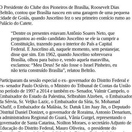
O Presidente do Clube dos Pioneiros de Brasília, Roosevelt Dias
Beltrão, contou que Brasília nasceu em uma garagem de uma pequena
cidade de Goiás, quando Juscelino fez o seu primeiro comício rumo ao
Palácio do Catete.
“Dentre os presentes estavam Antônio Soares Neto, que
perguntou ao então candidato Juscelino se ele ia cumprir a
Constituição, trazendo para o interior do País a Capital
Federal. E Juscelino ali, naquele momento, sem pestanejar,
disse que sim. Em 1962, quando Juscelino sobrevoava
Brasília, olhou para baixo e, vendo aquela maravilha,
exclamou: “Meu Deus! Se não fosse o Israel Pinheiro, eu
não teria construído Brasília”, relatou Beltrão.
Participaram da sessão especial o ex- governador do Distrito Federal e
ex- senador Paulo Octávio, o Ministro do Tribunal de Contas da União
no período de 1997 a 2014 e também ex- Senador, Valmir Campelo, o
Embaixador do Estado da Palestina, SrIbrahim Alzeben, o Embaixado
da Sérvia, Sr. Veljko Lazic, o Embaixador da Síria, Sr. Mohamad
Khafif, o Embaixador da Malásia, Sr. Datuk Lim Juay Jin, o Deputado
Distrital Daniel Donizet, o governador de Roraima, Antonio Denarium,
a administradora Regional do Guará, Vânia Gurgel, representando o
governador de Santa Catarina, Noilton Moraes, o secretário Adjunto de
Educação do Distrito Federal, Mauro Oliveira, o presidente do