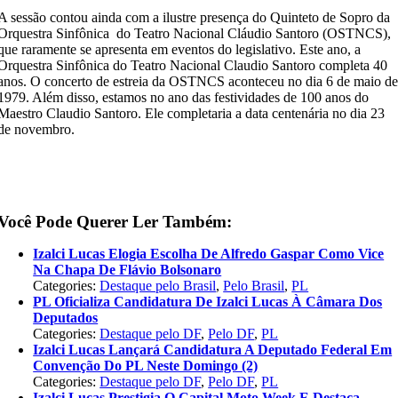
A sessão contou ainda com a ilustre presença do Quinteto de Sopro da
Orquestra Sinfônica do Teatro Nacional Cláudio Santoro (OSTNCS),
que raramente se apresenta em eventos do legislativo. Este ano, a
Orquestra Sinfônica do Teatro Nacional Claudio Santoro completa 40
anos. O concerto de estreia da OSTNCS aconteceu no dia 6 de maio d
1979. Além disso, estamos no ano das festividades de 100 anos do
Maestro Claudio Santoro. Ele completaria a data centenária no dia 23
de novembro.
Você Pode Querer Ler Também:
Izalci Lucas Elogia Escolha De Alfredo Gaspar Como Vice
Na Chapa De Flávio Bolsonaro
Categories:
Destaque pelo Brasil
,
Pelo Brasil
,
PL
PL Oficializa Candidatura De Izalci Lucas À Câmara Dos
Deputados
Categories:
Destaque pelo DF
,
Pelo DF
,
PL
Izalci Lucas Lançará Candidatura A Deputado Federal Em
Convenção Do PL Neste Domingo (2)
Categories:
Destaque pelo DF
,
Pelo DF
,
PL
Izalci Lucas Prestigia O Capital Moto Week E Destaca