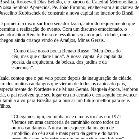
Brasília, Roosevelt Dias Beltrão, e o pároco da Catedral Metropolitana
Nossa Senhora Aparecida, Pe. João Firmino, enalteceram a iniciativa d
Juscelino Kubitschek de construir a nova capital no interior do Brasil.
O primeiro a discursar foi o senador Izalci, autor do requerimento que
permitiu a realização do evento. Com um discurso emocionado, o
senador citou Renato Russo e ressaltou seu amor pela cidade, onde
chegou ainda criança vindo de Araújos, Minas Gerais.
“Como disse nosso poeta Renato Russo: “Meu Deus do
céu, mas que cidade linda”. A nossa capital é a capital da
poesia, da arquitetura, da beleza, dos jardins e da
esperança”.
Izalci contou que o pai veio pouco depois da inauguração da cidade,
um dos muitos candangos que vieram de todos os cantos do país,
especialmente do Nordeste e de Minas Gerais. Naquela época, lembrou
ele, o pai resolveu que seu lugar era no cerrado e conseguiu convencer
a família a vir para Brasília para buscar um futuro melhor para seus
filhos.
“Chegamos aqui, eu minha mãe e meus irmãos em 1971.
Viemos em uma carroceria de caminhão como todos os
outros candangos. Nunca me esqueço da imagem de
amplidão, do céu azul e mais perto da gente e do barro
vermelho, para nós crianças um grande sitio para brincar”,