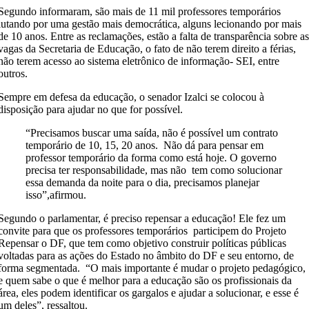
Segundo informaram, são mais de 11 mil professores temporários
lutando por uma gestão mais democrática, alguns lecionando por mais
de 10 anos. Entre as reclamações, estão a falta de transparência sobre a
vagas da Secretaria de Educação, o fato de não terem direito a férias,
não terem acesso ao sistema eletrônico de informação- SEI, entre
outros.
Sempre em defesa da educação, o senador Izalci se colocou à
disposição para ajudar no que for possível.
“Precisamos buscar uma saída, não é possível um contrato
temporário de 10, 15, 20 anos. Não dá para pensar em
professor temporário da forma como está hoje. O governo
precisa ter responsabilidade, mas não tem como solucionar
essa demanda da noite para o dia, precisamos planejar
isso”,afirmou.
Segundo o parlamentar, é preciso repensar a educação! Ele fez um
convite para que os professores temporários participem do Projeto
Repensar o DF, que tem como objetivo construir políticas públicas
voltadas para as ações do Estado no âmbito do DF e seu entorno, de
forma segmentada. “O mais importante é mudar o projeto pedagógico,
e quem sabe o que é melhor para a educação são os profissionais da
área, eles podem identificar os gargalos e ajudar a solucionar, e esse é
um deles”, ressaltou.