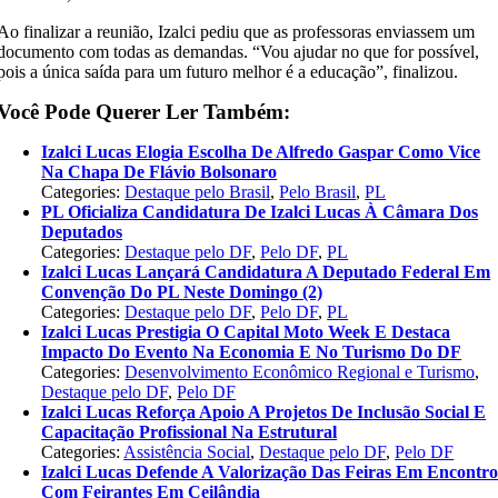
Ao finalizar a reunião, Izalci pediu que as professoras enviassem um
documento com todas as demandas. “Vou ajudar no que for possível,
pois a única saída para um futuro melhor é a educação”, finalizou.
Você Pode Querer Ler Também:
Izalci Lucas Elogia Escolha De Alfredo Gaspar Como Vice
Na Chapa De Flávio Bolsonaro
Categories:
Destaque pelo Brasil
,
Pelo Brasil
,
PL
PL Oficializa Candidatura De Izalci Lucas À Câmara Dos
Deputados
Categories:
Destaque pelo DF
,
Pelo DF
,
PL
Izalci Lucas Lançará Candidatura A Deputado Federal Em
Convenção Do PL Neste Domingo (2)
Categories:
Destaque pelo DF
,
Pelo DF
,
PL
Izalci Lucas Prestigia O Capital Moto Week E Destaca
Impacto Do Evento Na Economia E No Turismo Do DF
Categories:
Desenvolvimento Econômico Regional e Turismo
,
Destaque pelo DF
,
Pelo DF
Izalci Lucas Reforça Apoio A Projetos De Inclusão Social E
Capacitação Profissional Na Estrutural
Categories:
Assistência Social
,
Destaque pelo DF
,
Pelo DF
Izalci Lucas Defende A Valorização Das Feiras Em Encontr
Com Feirantes Em Ceilândia