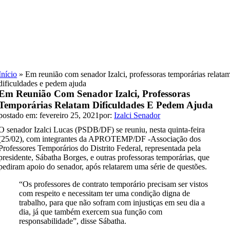
Skip
to
content
Início
»
Em reunião com senador Izalci, professoras temporárias relata
dificuldades e pedem ajuda
Em Reunião Com Senador Izalci, Professoras
Temporárias Relatam Dificuldades E Pedem Ajuda
postado em: fevereiro 25, 2021
por:
Izalci Senador
O senador Izalci Lucas (PSDB/DF) se reuniu, nesta quinta-feira
(25/02), com integrantes da APROTEMP/DF -Associação dos
Professores Temporários do Distrito Federal, representada pela
presidente, Sábatha Borges, e outras professoras temporárias, que
pediram apoio do senador, após relatarem uma série de questões.
“Os professores de contrato temporário precisam ser vistos
com respeito e necessitam ter uma condição digna de
trabalho, para que não sofram com injustiças em seu dia a
dia, já que também exercem sua função com
responsabilidade”, disse Sábatha.