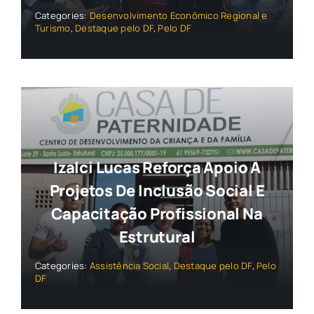
Categories:
Desenvolvimento Econômico Regional e
Turismo
,
Destaque pelo DF
,
Pelo DF
Izalci Lucas Reforça Apoio A
Projetos De Inclusão Social E
Capacitação Profissional Na
Estrutural
Categories:
Assistência Social
,
Destaque pelo DF
,
Pelo
DF