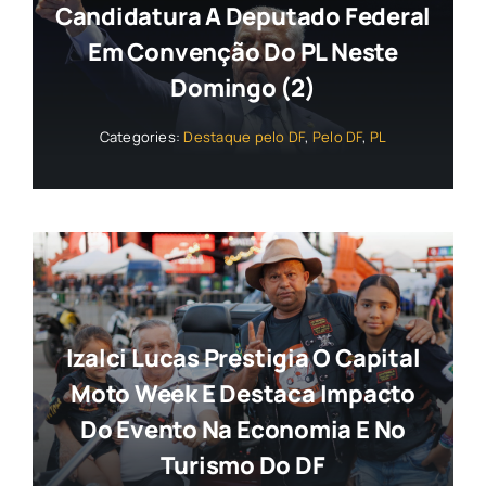
Candidatura A Deputado Federal
Em Convenção Do PL Neste
Domingo (2)
Categories:
Destaque pelo DF
,
Pelo DF
,
PL
Izalci Lucas Prestigia O Capital
Moto Week E Destaca Impacto
Do Evento Na Economia E No
Turismo Do DF