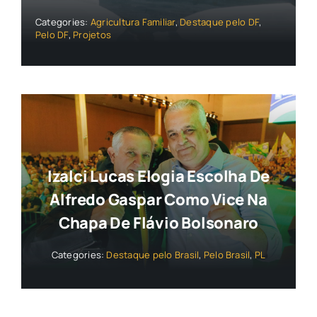
Categories:
Agricultura Familiar
,
Destaque pelo DF
,
Pelo DF
,
Projetos
Izalci Lucas Elogia Escolha De
Alfredo Gaspar Como Vice Na
Chapa De Flávio Bolsonaro
Categories:
Destaque pelo Brasil
,
Pelo Brasil
,
PL