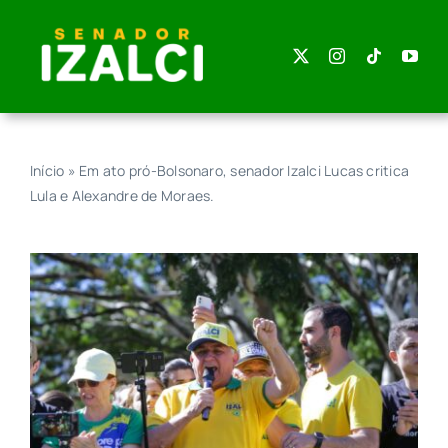
Skip
to
content
Início
»
Em ato pró-Bolsonaro, senador Izalci Lucas critica
Lula e Alexandre de Moraes.