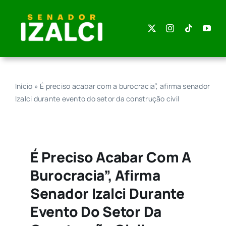
Skip
to
content
Início
»
É preciso acabar com a burocracia”, afirma senador
Izalci durante evento do setor da construção civil
É Preciso Acabar Com A
Burocracia”, Afirma
Senador Izalci Durante
Evento Do Setor Da