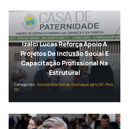
Izalci Lucas Reforça Apoio A
Projetos De Inclusão Social E
Capacitação Profissional Na
Estrutural
Categories:
Assistência Social
,
Destaque pelo DF
,
Pelo
DF