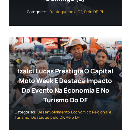
Categories:
Destaque pelo DF
,
Pelo DF
,
PL
Izalci Lucas Prestigia O Capital
Moto Week E Destaca Impacto
Do Evento Na Economia E No
Turismo Do DF
Categories:
Desenvolvimento Econômico Regional e
Turismo
,
Destaque pelo DF
,
Pelo DF