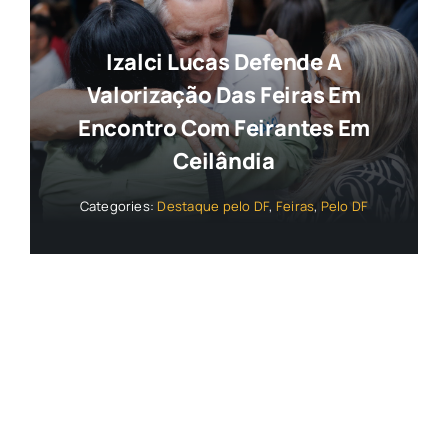
Izalci Lucas Defende A
Valorização Das Feiras Em
Encontro Com Feirantes Em
Ceilândia
Categories:
Destaque pelo DF
,
Feiras
,
Pelo DF