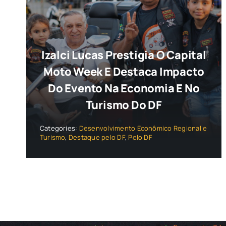
Izalci Lucas Prestigia O Capital
Moto Week E Destaca Impacto
Do Evento Na Economia E No
Turismo Do DF
Categories:
Desenvolvimento Econômico Regional e
Turismo
,
Destaque pelo DF
,
Pelo DF