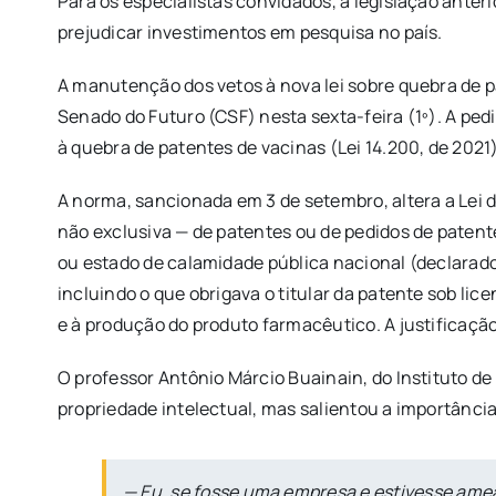
Para os especialistas convidados, a legislação ante
prejudicar investimentos em pesquisa no país.
A manutenção dos vetos à nova lei sobre quebra de p
Senado do Futuro (CSF) nesta sexta-feira (1º). A pedi
à quebra de patentes de vacinas (Lei 14.200, de 202
A norma, sancionada em 3 de setembro, altera a Lei d
não exclusiva — de patentes ou de pedidos de patent
ou estado de calamidade pública nacional (declarado
incluindo o que obrigava o titular da patente sob li
e à produção do produto farmacêutico. A justificação
O professor Antônio Márcio Buainain, do Instituto 
propriedade intelectual, mas salientou a importânci
— Eu, se fosse uma empresa e estivesse ameaç