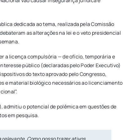
 Nacional vão causar insegurança jurídica e
ública dedicada ao tema, realizada pela Comissão
 debateram as alterações na lei e o veto presidencial
 semana.
er a licença compulsória — de ofício, temporária e
interesse público (declaradas pelo Poder Executivo)
ispositivos do texto aprovado pelo Congresso,
tes e material biológico necessários ao licenciamento
cional”.
, admitiu o potencial de polêmica em questões de
ntos em pesquisa.
a relevante. Como posso trazer ativos