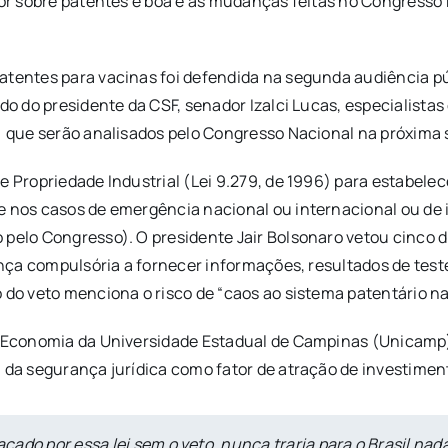
rior sobre patentes é boa e as mudanças feitas no Congresso
atentes para vacinas foi defendida na segunda audiência p
do do presidente da CSF, senador Izalci Lucas, especialistas
1) que serão analisados pelo Congresso Nacional na próxima
e Propriedade Industrial (Lei 9.279, de 1996) para estabelec
e nos casos de emergência nacional ou internacional ou de 
 pelo Congresso). O presidente Jair Bolsonaro vetou cinco d
cença compulsória a fornecer informações, resultados de tes
 do veto menciona o risco de “caos ao sistema patentário na
de Economia da Universidade Estadual de Campinas (Unicamp)
a da segurança jurídica como fator de atração de investime
ado por essa lei sem o veto, nunca traria para o Brasil nad