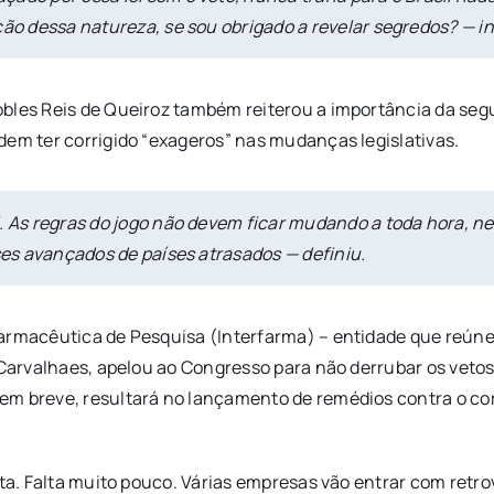
ção dessa natureza, se sou obrigado a revelar segredos? — i
bles Reis de Queiroz também reiterou a importância da segu
dem ter corrigido “exageros” nas mudanças legislativas.
l. As regras do jogo não devem ficar mudando a toda hora, 
íses avançados de países atrasados — definiu.
armacêutica de Pesquisa (Interfarma) – entidade que reúne
h Carvalhaes, apelou ao Congresso para não derrubar os veto
m breve, resultará no lançamento de remédios contra o cor
rta. Falta muito pouco. Várias empresas vão entrar com retr