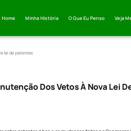
Home
Minha História
O Que Eu Penso
Veja M
 lei de patentes
utenção Dos Vetos À Nova Lei De