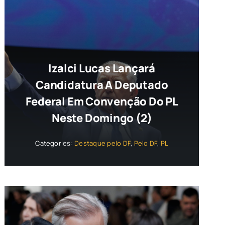
Izalci Lucas Lançará
Candidatura A Deputado
Federal Em Convenção Do PL
Neste Domingo (2)
Categories:
Destaque pelo DF
,
Pelo DF
,
PL