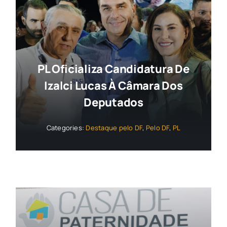
PL Oficializa Candidatura De
Izalci Lucas À Câmara Dos
Deputados
Categories:
Destaque pelo DF
,
Pelo DF
,
PL