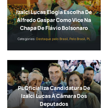
Izalci Lucas Elogia Escolha De
Alfredo Gaspar Como Vice Na
Chapa De Flávio Bolsonaro
Categories:
Destaque pelo Brasil
,
Pelo Brasil
,
PL
PL Oficializa Candidatura De
Izalci Lucas À Câmara Dos
Deputados