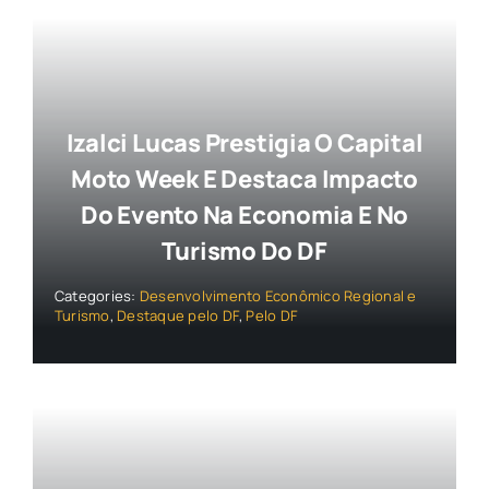
Izalci Lucas Prestigia O Capital
Moto Week E Destaca Impacto
Do Evento Na Economia E No
Turismo Do DF
Categories:
Desenvolvimento Econômico Regional e
Turismo
,
Destaque pelo DF
,
Pelo DF