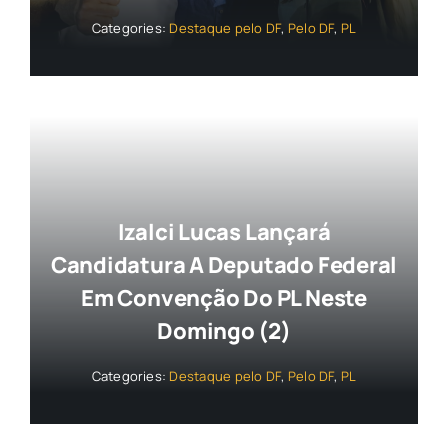
Categories:
Destaque pelo DF
,
Pelo DF
,
PL
Izalci Lucas Lançará
Candidatura A Deputado Federal
Em Convenção Do PL Neste
Domingo (2)
Categories:
Destaque pelo DF
,
Pelo DF
,
PL