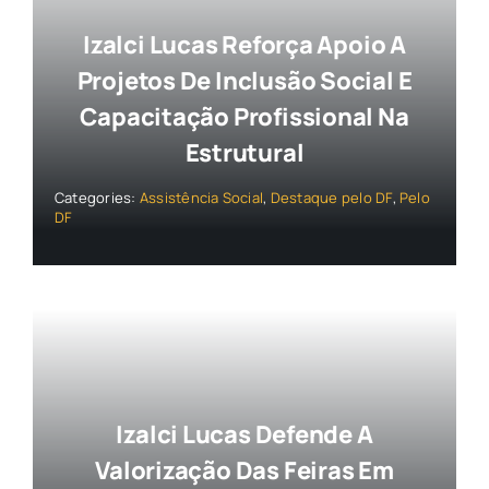
Izalci Lucas Reforça Apoio A
Projetos De Inclusão Social E
Capacitação Profissional Na
Estrutural
Categories:
Assistência Social
,
Destaque pelo DF
,
Pelo
DF
Izalci Lucas Defende A
Valorização Das Feiras Em