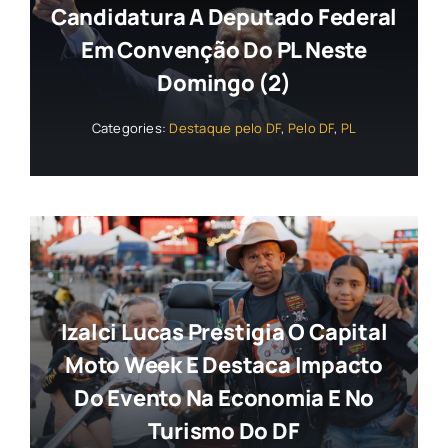
Candidatura A Deputado Federal
Em Convenção Do PL Neste
Domingo (2)
Categories:
Destaque pelo DF
,
Pelo DF
,
PL
Izalci Lucas Prestigia O Capital
Moto Week E Destaca Impacto
Do Evento Na Economia E No
Turismo Do DF