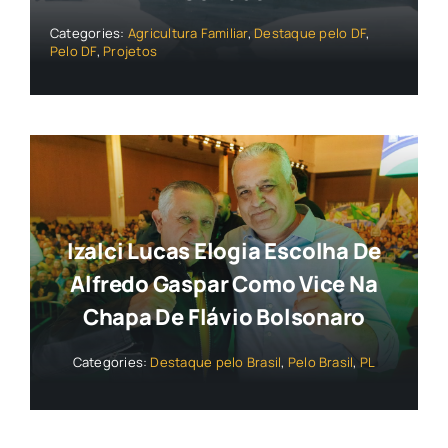
Categories:
Agricultura Familiar
,
Destaque pelo DF
,
Pelo DF
,
Projetos
Izalci Lucas Elogia Escolha De
Alfredo Gaspar Como Vice Na
Chapa De Flávio Bolsonaro
Categories:
Destaque pelo Brasil
,
Pelo Brasil
,
PL