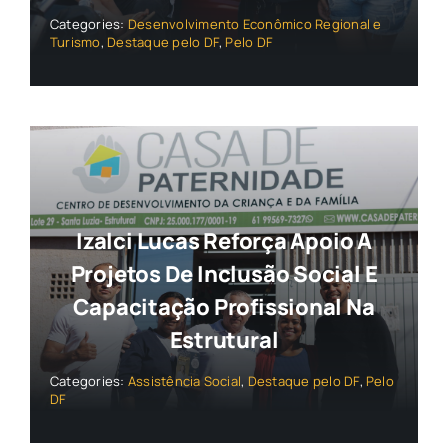
Categories:
Desenvolvimento Econômico Regional e
Turismo
,
Destaque pelo DF
,
Pelo DF
Izalci Lucas Reforça Apoio A
Projetos De Inclusão Social E
Capacitação Profissional Na
Estrutural
Categories:
Assistência Social
,
Destaque pelo DF
,
Pelo
DF