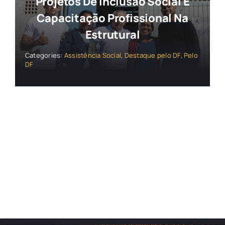
Projetos De Inclusão Social E
Capacitação Profissional Na
Estrutural
Categories:
Assistência Social
,
Destaque pelo DF
,
Pelo
DF