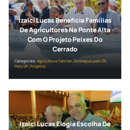
Izalci Lucas Beneficia Famílias
De Agricultores Na Ponte Alta
Com O Projeto Peixes Do
Cerrado
Categories:
Agricultura Familiar
,
Destaque pelo DF
,
Pelo DF
,
Projetos
Izalci Lucas Elogia Escolha De