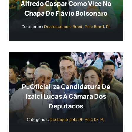
Alfredo Gaspar Como Vice Na
Chapa De Flávio Bolsonaro
Categories:
Destaque pelo Brasil
,
Pelo Brasil
,
PL
PL Oficializa Candidatura De
Izalci Lucas À Câmara Dos
Deputados
Categories:
Destaque pelo DF
,
Pelo DF
,
PL