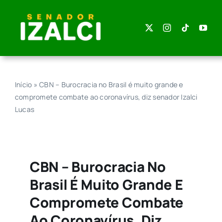
Skip
to
content
Início
»
CBN – Burocracia no Brasil é muito grande e
compromete combate ao coronavírus, diz senador Izalci
Lucas
CBN – Burocracia No
Brasil É Muito Grande E
Compromete Combate
Ao Coronavírus, Diz