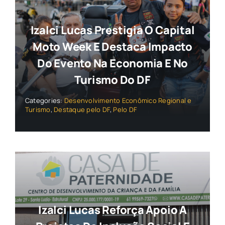
Izalci Lucas Prestigia O Capital
Moto Week E Destaca Impacto
Do Evento Na Economia E No
Turismo Do DF
Categories:
Desenvolvimento Econômico Regional e
Turismo
,
Destaque pelo DF
,
Pelo DF
Izalci Lucas Reforça Apoio A