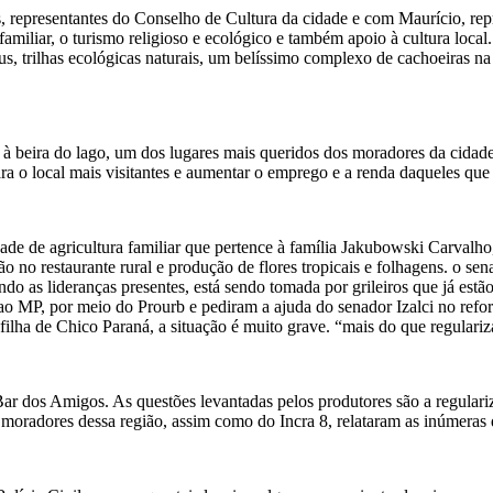
representantes do Conselho de Cultura da cidade e com Maurício, rep
amiliar, o turismo religioso e ecológico e também apoio à cultura local. 
us, trilhas ecológicas naturais, um belíssimo complexo de cachoeiras na
à beira do lago, um dos lugares mais queridos dos moradores da cidade
ra o local mais visitantes e aumentar o emprego e a renda daqueles que 
de de agricultura familiar que pertence à família Jakubowski Carvalh
no restaurante rural e produção de flores tropicais e folhagens. o sena
do as lideranças presentes, está sendo tomada por grileiros que já estã
ao MP, por meio do Prourb e pediram a ajuda do senador Izalci no refor
filha de Chico Paraná, a situação é muito grave. “mais do que regulariz
ar dos Amigos. As questões levantadas pelos produtores são a regulari
oradores dessa região, assim como do Incra 8, relataram as inúmeras d