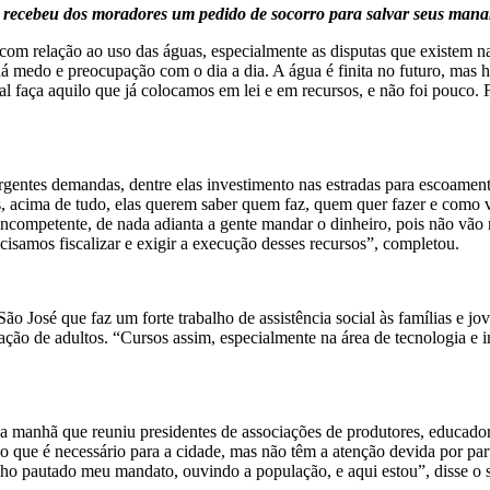
 recebeu dos moradores um pedido de socorro para salvar seus mananci
 com relação ao uso das águas, especialmente as disputas que existem n
 “há medo e preocupação com o dia a dia. A água é finita no futuro, mas
l faça aquilo que já colocamos em lei e em recursos, e não foi pouco. F
rgentes demandas, dentre elas investimento nas estradas para escoame
 acima de tudo, elas querem saber quem faz, quem quer fazer e como vai 
ncompetente, de nada adianta a gente mandar o dinheiro, pois não vão re
isamos fiscalizar e exigir a execução desses recursos”, completou.
ão José que faz um forte trabalho de assistência social às famílias e 
cação de adultos. “Cursos assim, especialmente na área de tecnologia e 
a manhã que reuniu presidentes de associações de produtores, educador
e o que é necessário para a cidade, mas não têm a atenção devida por p
enho pautado meu mandato, ouvindo a população, e aqui estou”, disse o 