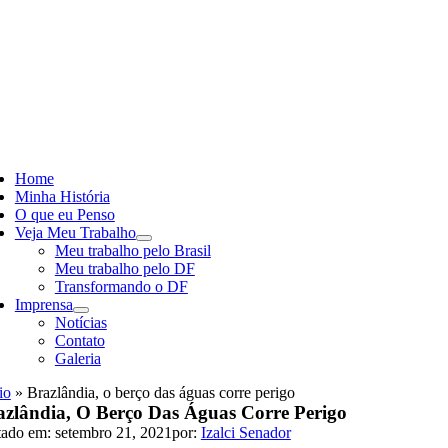
Skip
to
content
ggle
vigation
Home
Minha História
O que eu Penso
Veja Meu Trabalho
Meu trabalho pelo Brasil
Meu trabalho pelo DF
Transformando o DF
Imprensa
Notícias
Contato
Galeria
io
»
Brazlândia, o berço das águas corre perigo
azlândia, O Berço Das Águas Corre Perigo
tado em: setembro 21, 2021
por:
Izalci Senador