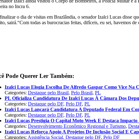
enador Izalci ainda visitou o Corpo de Bombeiros, a Polícia Militar e a
eira no Incra 6.
finalizar o dia de visitas em Brazlândia, o senador Izalci Lucas disse q
ito, sairá.“Com todas as burocracias feitas, difíceis, eu sei, havemos d
cê Pode Querer Ler Também:
Izalci Lucas Elogia Escolha De Alfredo Gaspar Como Vice Na 
Categories:
Destaque pelo Brasil
,
Pelo Brasil
,
PL
PL Oficializa Candidatura De Izalci Lucas À Câmara Dos Dep
Categories:
Destaque pelo DF
,
Pelo DF
,
PL
Izalci Lucas Lançará Candidatura A Deputado Federal Em Co
Categories:
Destaque pelo DF
,
Pelo DF
,
PL
Izalci Lucas Prestigia O Capital Moto Week E Destaca Impac
Categories:
Desenvolvimento Econômico Regional e Turismo
,
Dest
Izalci Lucas Reforça Apoio A Projetos De Inclusão Social E Cap
Categories:
Assistência Social
,
Destaque pelo DF
,
Pelo DF