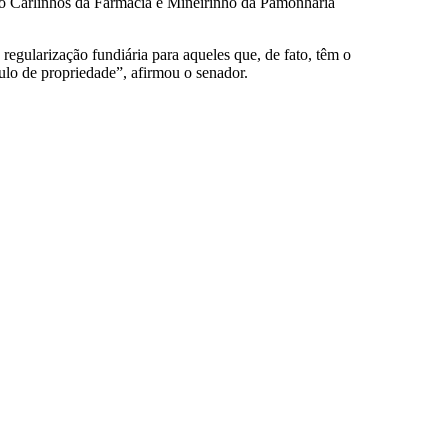
mo o Carlinhos da Farmácia e Mineirinho da Pamonharia
regularização fundiária para aqueles que, de fato, têm o
tulo de propriedade”, afirmou o senador.