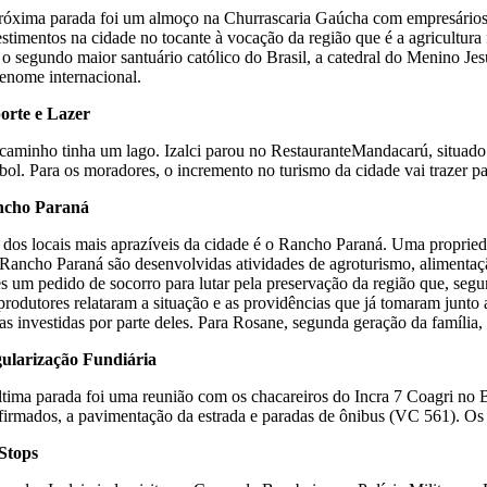
róxima parada foi um almoço na Churrascaria Gaúcha com empresários, 
stimentos na cidade no tocante à vocação da região que é a agricultura f
 o segundo maior santuário católico do Brasil, a catedral do Menino Jes
renome internacional.
orte e Lazer
caminho tinha um lago. Izalci parou no RestauranteMandacarú, situado 
bol. Para os moradores, o incremento no turismo da cidade vai trazer pa
cho Paraná
dos locais mais aprazíveis da cidade é o Rancho Paraná. Uma proprieda
Rancho Paraná são desenvolvidas atividades de agroturismo, alimentação 
s um pedido de socorro para lutar pela preservação da região que, segun
produtores relataram a situação e as providências que já tomaram junto 
as investidas por parte deles. Para Rosane, segunda geração da família, 
ularização Fundiária
ltima parada foi uma reunião com os chacareiros do Incra 7 Coagri no B
firmados, a pavimentação da estrada e paradas de ônibus (VC 561). Os m
Stops