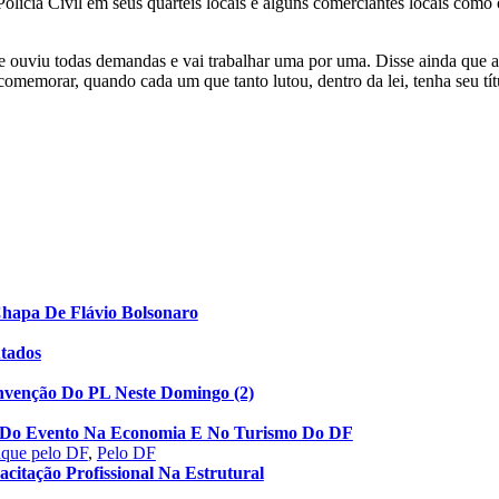
 Polícia Civil em seus quarteis locais e alguns comerciantes locais co
ue ouviu todas demandas e vai trabalhar uma por uma. Disse ainda que a 
e comemorar, quando cada um que tanto lutou, dentro da lei, tenha seu tí
Chapa De Flávio Bolsonaro
utados
nvenção Do PL Neste Domingo (2)
to Do Evento Na Economia E No Turismo Do DF
aque pelo DF
,
Pelo DF
acitação Profissional Na Estrutural