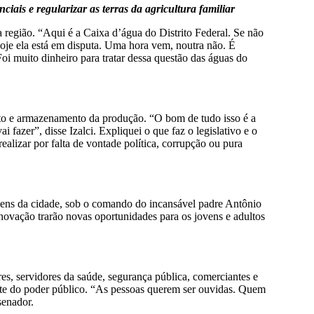
ais e regularizar as terras da agricultura familiar
a região. “Aqui é a Caixa d’água do Distrito Federal. Se não
 hoje ela está em disputa. Uma hora vem, noutra não. É
oi muito dinheiro para tratar dessa questão das águas do
nto e armazenamento da produção. “O bom de tudo isso é a
fazer”, disse Izalci. Expliquei o que faz o legislativo e o
alizar por falta de vontade política, corrupção ou pura
jovens da cidade, sob o comando do incansável padre Antônio
inovação trarão novas oportunidades para os jovens e adultos
es, servidores da saúde, segurança pública, comerciantes e
arte do poder público. “As pessoas querem ser ouvidas. Quem
senador.