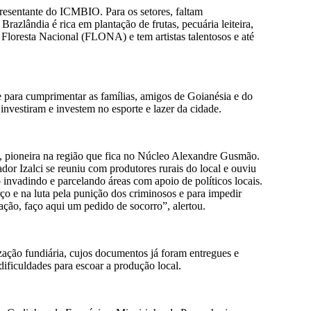
resentante do ICMBIO. Para os setores, faltam
Brazlândia é rica em plantação de frutas, pecuária leiteira,
 Floresta Nacional (FLONA) e tem artistas talentosos e até
 para cumprimentar as famílias, amigos de Goianésia e do
investiram e investem no esporte e lazer da cidade.
o, pioneira na região que fica no Núcleo Alexandre Gusmão.
dor Izalci se reuniu com produtores rurais do local e ouviu
o invadindo e parcelando áreas com apoio de políticos locais.
ço e na luta pela punição dos criminosos e para impedir
ação, faço aqui um pedido de socorro”, alertou.
zação fundiária, cujos documentos já foram entregues e
ificuldades para escoar a produção local.