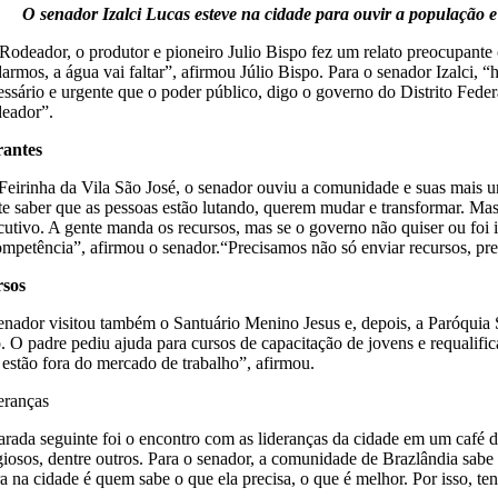
O senador Izalci Lucas esteve na cidade para ouvir a população e
Rodeador
, o produtor e pioneiro Julio Bispo fez um relato preocupante
darmos, a água vai faltar”, afirmou Júlio Bispo. Para o senador Izalci,
essário e urgente que o poder público, digo o governo do Distrito Federa
eador”.
rantes
Feirinha da Vila São José, o senador ouviu a comunidade e suas mais u
te saber que as pessoas estão lutando, querem mudar e transformar. Mas,
cutivo. A gente manda os recursos, mas se o governo não quiser ou foi i
ompetência”, afirmou o senador.“Precisamos não só enviar recursos, prec
sos
enador visitou também o Santuário Menino Jesus e, depois, a Paróquia S
o. O padre pediu ajuda para cursos de capacitação de jovens e requalifi
 estão fora do mercado de trabalho”, afirmou.
eranças
arada seguinte foi o encontro com as lideranças da cidade em um café d
igiosos, dentre outros. Para o senador, a comunidade de Brazlândia sab
a na cidade é quem sabe o que ela precisa, o que é melhor. Por isso, t