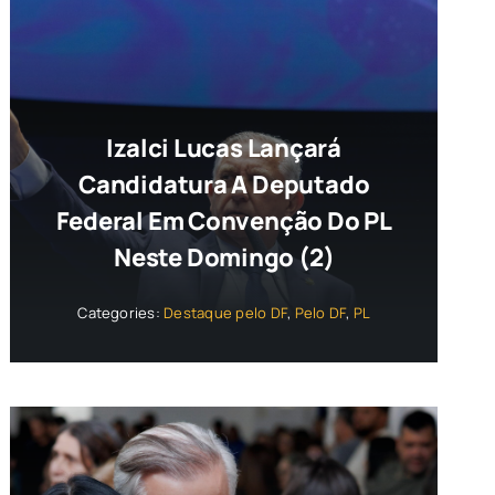
Izalci Lucas Lançará
Candidatura A Deputado
Federal Em Convenção Do PL
Neste Domingo (2)
Categories:
Destaque pelo DF
,
Pelo DF
,
PL