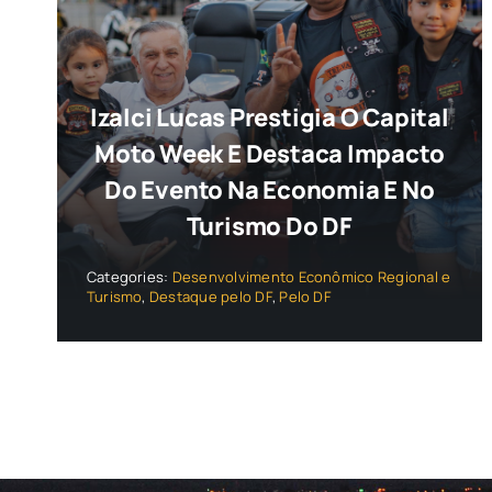
Izalci Lucas Prestigia O Capital
Moto Week E Destaca Impacto
Do Evento Na Economia E No
Turismo Do DF
Categories:
Desenvolvimento Econômico Regional e
Turismo
,
Destaque pelo DF
,
Pelo DF