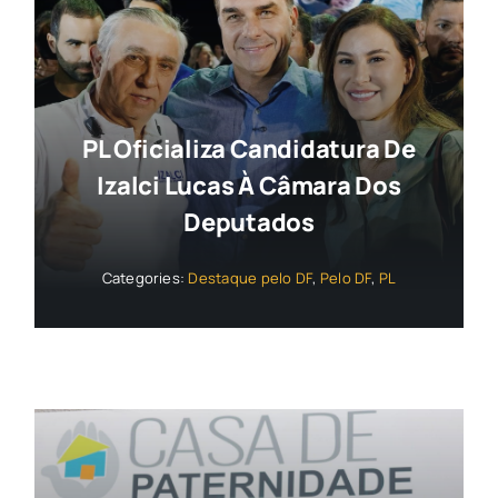
PL Oficializa Candidatura De
Izalci Lucas À Câmara Dos
Deputados
Categories:
Destaque pelo DF
,
Pelo DF
,
PL