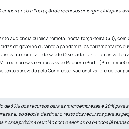
 emperrando a liberação de recursos emergenciais para as 
rante audiência pública remota, nesta terça-feira (30), com
idas do governo durante a pandemia, os parlamentares ouv
 crises econômica e de saúde.O senador Izalci Lucas voltou 
s Microempresas e Empresas de Pequeno Porte (Pronampe) es
o texto aprovado pelo Congresso Nacional vai prejudicar pa
ão de 80% dos recursos para as microempresas e 20% para as
resas e, só depois, destinar o resto dos recursos para as p
 nossa próxima reunião com o senhor, os bancos já tenham re