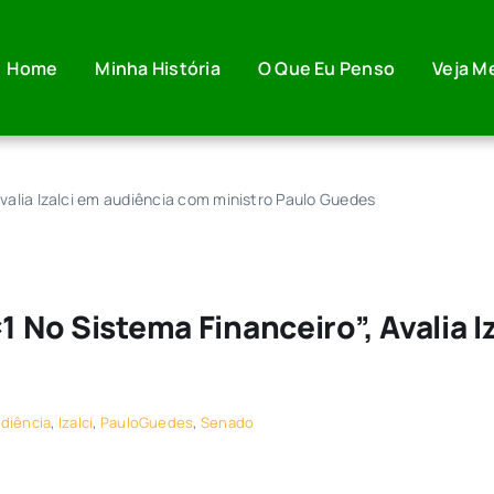
Home
Minha História
O Que Eu Penso
Veja M
avalia Izalci em audiência com ministro Paulo Guedes
1 No Sistema Financeiro”, Avalia 
diência
,
Izalci
,
PauloGuedes
,
Senado