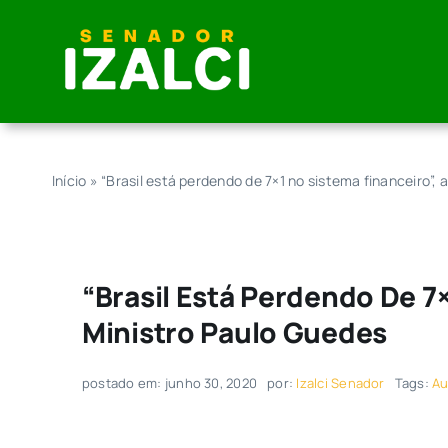
Skip
to
content
Início
»
“Brasil está perdendo de 7×1 no sistema financeiro”, 
“Brasil Está Perdendo De 7×
Ministro Paulo Guedes
postado em: junho 30, 2020
por:
Izalci Senador
Tags:
Au