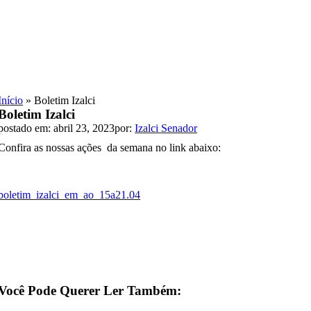
Skip
to
content
Início
»
Boletim Izalci
Boletim Izalci
postado em: abril 23, 2023
por:
Izalci Senador
Confira as nossas ações da semana no link abaixo:
boletim_izalci_em_ao_15a21.04
Você Pode Querer Ler Também: