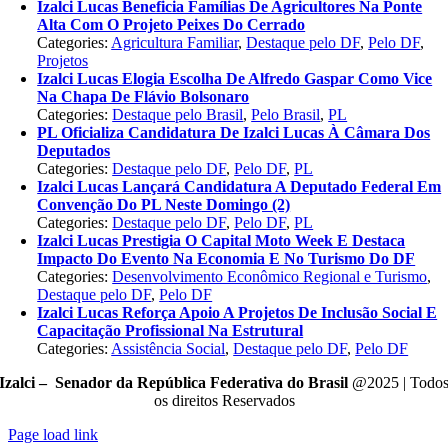
Izalci Lucas Beneficia Famílias De Agricultores Na Ponte
Alta Com O Projeto Peixes Do Cerrado
Categories:
Agricultura Familiar
,
Destaque pelo DF
,
Pelo DF
,
Projetos
Izalci Lucas Elogia Escolha De Alfredo Gaspar Como Vice
Na Chapa De Flávio Bolsonaro
Categories:
Destaque pelo Brasil
,
Pelo Brasil
,
PL
PL Oficializa Candidatura De Izalci Lucas À Câmara Dos
Deputados
Categories:
Destaque pelo DF
,
Pelo DF
,
PL
Izalci Lucas Lançará Candidatura A Deputado Federal Em
Convenção Do PL Neste Domingo (2)
Categories:
Destaque pelo DF
,
Pelo DF
,
PL
Izalci Lucas Prestigia O Capital Moto Week E Destaca
Impacto Do Evento Na Economia E No Turismo Do DF
Categories:
Desenvolvimento Econômico Regional e Turismo
,
Destaque pelo DF
,
Pelo DF
Izalci Lucas Reforça Apoio A Projetos De Inclusão Social E
Capacitação Profissional Na Estrutural
Categories:
Assistência Social
,
Destaque pelo DF
,
Pelo DF
Izalci – Senador da República Federativa do Brasil
@2025 | Todo
os direitos Reservados
Page load link