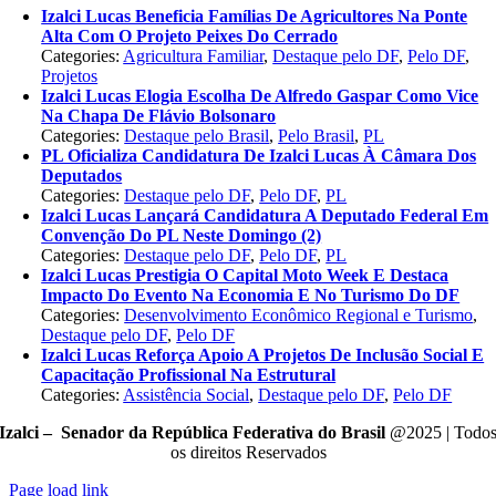
Izalci Lucas Beneficia Famílias De Agricultores Na Ponte
Alta Com O Projeto Peixes Do Cerrado
Categories:
Agricultura Familiar
,
Destaque pelo DF
,
Pelo DF
,
Projetos
Izalci Lucas Elogia Escolha De Alfredo Gaspar Como Vice
Na Chapa De Flávio Bolsonaro
Categories:
Destaque pelo Brasil
,
Pelo Brasil
,
PL
PL Oficializa Candidatura De Izalci Lucas À Câmara Dos
Deputados
Categories:
Destaque pelo DF
,
Pelo DF
,
PL
Izalci Lucas Lançará Candidatura A Deputado Federal Em
Convenção Do PL Neste Domingo (2)
Categories:
Destaque pelo DF
,
Pelo DF
,
PL
Izalci Lucas Prestigia O Capital Moto Week E Destaca
Impacto Do Evento Na Economia E No Turismo Do DF
Categories:
Desenvolvimento Econômico Regional e Turismo
,
Destaque pelo DF
,
Pelo DF
Izalci Lucas Reforça Apoio A Projetos De Inclusão Social E
Capacitação Profissional Na Estrutural
Categories:
Assistência Social
,
Destaque pelo DF
,
Pelo DF
Izalci – Senador da República Federativa do Brasil
@2025 | Todo
os direitos Reservados
Page load link