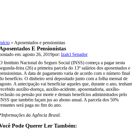
Skip
to
content
Início
»
Aposentados e pensionistas
Aposentados E Pensionistas
postado em: agosto 26, 2019
por:
Izalci Senador
O Instituto Nacional do Seguro Social (INSS) começa a pagar nesta
segunda-feira (26) a primeira parcela do 13º salários dos aposentados e
pensionistas. A data de pagamento varia de acordo com o número final
do benefício. O dinheiro será depositado junto com a folha mensal de
agosto. A antecipação vai beneficiar aqueles que, durante o ano, tenha
recebido auxílio-doença, auxílio-acidente, aposentadoria, auxílio-
reclusão ou pensão por morte e demais benefícios administrados pelo
INSS que também façam jus ao abono anual. A parcela dos 50%
restantes será paga no fim do ano.
*Informações da Agência Brasil.
Você Pode Querer Ler Também: