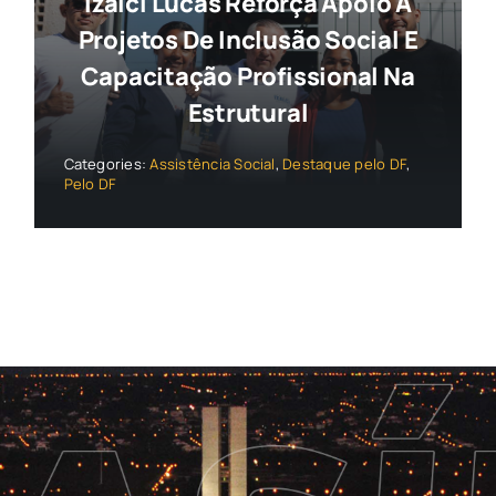
Izalci Lucas Reforça Apoio A
Projetos De Inclusão Social E
Capacitação Profissional Na
Estrutural
Categories:
Assistência Social
,
Destaque pelo DF
,
Pelo DF