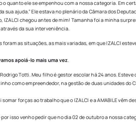
o o quanto ele se empenhou com a nossa categoria. Em cer
o da sua ajuda.” Ele estava no plenário da Câmara dos Deput
lico, IZALCI chegou antes de mim! Tamanha foi a minha surpre
através da sua interveniência.
s foram as situações, as mais variadas, em que IZALCI este
vamos apoiá-lo mais uma vez
.
 Rodrigo Totti. Meu filho é gestor escolar há 24 anos. Este
ozinho como empreendedor, na gestão de duas unidades do Col
ai somar forças ao trabalho que o IZALCI e a AMABILE vêm
 por isso venho pedir que no dia 02 de outubro a nossa cate