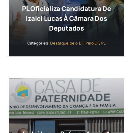
PL Oficializa Candidatura De
Izalci Lucas À Câmara Dos
Deputados
Categories:
Destaque pelo DF
,
Pelo DF
,
PL