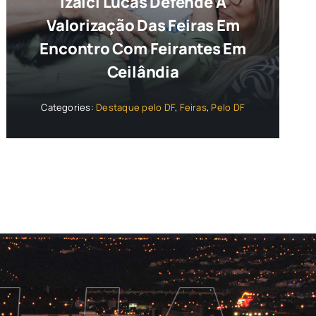
Izalci Lucas Defende A
Valorização Das Feiras Em
Encontro Com Feirantes Em
Ceilândia
Categories:
Destaque pelo DF
,
Feiras
,
Pelo DF