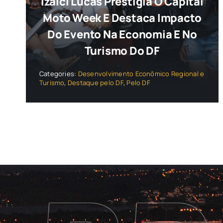
Izalci Lucas Prestigia O Capital
Moto Week E Destaca Impacto
Do Evento Na Economia E No
Turismo Do DF
Categories:
Desenvolvimento Econômico Regional e
Turismo
,
Destaque pelo DF
,
Pelo DF