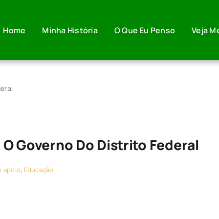
Home
Minha História
O Que Eu Penso
Veja M
deral
a O Governo Do Distrito Federal
:
apoio
,
Educação