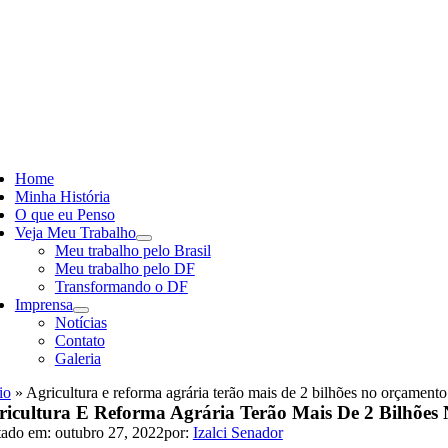
Skip
to
content
ggle
vigation
Home
Minha História
O que eu Penso
Veja Meu Trabalho
Meu trabalho pelo Brasil
Meu trabalho pelo DF
Transformando o DF
Imprensa
Notícias
Contato
Galeria
io
»
Agricultura e reforma agrária terão mais de 2 bilhões no orçamento
ricultura E Reforma Agrária Terão Mais De 2 Bilhões
tado em: outubro 27, 2022
por:
Izalci Senador