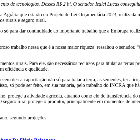
ento de tecnologias. Desses R$ 2 bi, O senador Izalci Lucas consegui
Agrária que estarão no Projeto de Lei Orçamentária 2023, realizada nes
s rurais e seguro rural.
o só para dar continuidade ao importante trabalho que a Embrapa realiz
so trabalho nessa que é a nossa maior riqueza. ressaltou o senador. “O
ntos rurais. Para ele, são necessários recursos para titular as terras pr
m eficiência e qualidade.
ecem dessa capacitação não só para tratar a terra, as sementes, ter a ir
isso, só pode ser feito, em sua maioria, pelo trabalho do INCRA que há 
, protege a atividade agrícola, atuando como elo de transferência do r
 seguro rural protege o produtor, principalmente em momentos de intemp
 ano, segundo projeções.