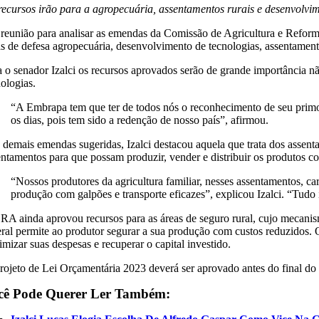
recursos irão para a agropecuária, assentamentos rurais e desenvolvim
reunião para analisar as emendas da Comissão de Agricultura e Reforma 
as de defesa agropecuária, desenvolvimento de tecnologias, assentamento
a o senador Izalci os recursos aprovados serão de grande importância nã
ologias.
“A Embrapa tem que ter de todos nós o reconhecimento de seu primoro
os dias, pois tem sido a redenção de nosso país”, afirmou.
demais emendas sugeridas, Izalci destacou aquela que trata dos assentame
entamentos para que possam produzir, vender e distribuir os produtos co
“Nossos produtores da agricultura familiar, nesses assentamentos, car
produção com galpões e transporte eficazes”, explicou Izalci. “Tudo 
RA ainda aprovou recursos para as áreas de seguro rural, cujo mecanismo
eral permite ao produtor segurar a sua produção com custos reduzidos. O
mizar suas despesas e recuperar o capital investido.
rojeto de Lei Orçamentária 2023 deverá ser aprovado antes do final do
cê Pode Querer Ler Também: