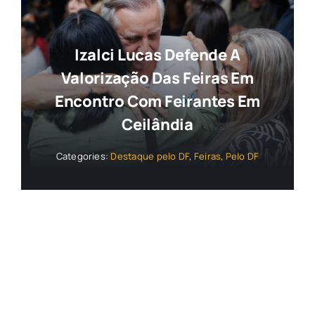
Izalci Lucas Defende A
Valorização Das Feiras Em
Encontro Com Feirantes Em
Ceilândia
Categories:
Destaque pelo DF
,
Feiras
,
Pelo DF