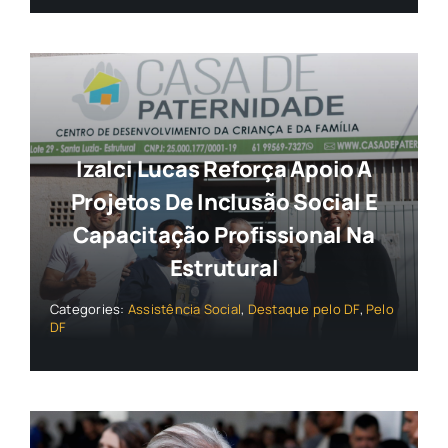
Izalci Lucas Reforça Apoio A
Projetos De Inclusão Social E
Capacitação Profissional Na
Estrutural
Categories:
Assistência Social
,
Destaque pelo DF
,
Pelo
DF