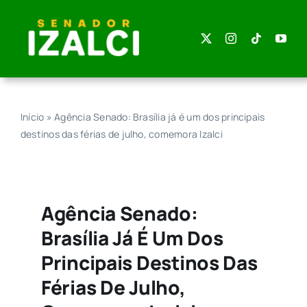
Skip
to
content
Início
»
Agência Senado: Brasília já é um dos principais
destinos das férias de julho, comemora Izalci
Agência Senado:
Brasília Já É Um Dos
Principais Destinos Das
Férias De Julho,