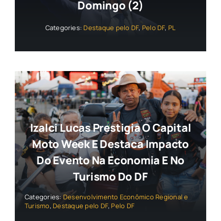
Domingo (2)
Categories:
Destaque pelo DF
,
Pelo DF
,
PL
Izalci Lucas Prestigia O Capital
Moto Week E Destaca Impacto
Do Evento Na Economia E No
Turismo Do DF
Categories:
Desenvolvimento Econômico Regional e
Turismo
,
Destaque pelo DF
,
Pelo DF