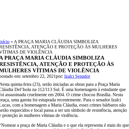
Skip
to
content
Início
»
A PRAÇA MARIA CLÁUDIA SIMBOLIZA
RESISTÊNCIA, ATENÇÃO E PROTEÇÃO ÀS MULHERES
VÍTIMAS DE VIOLÊNCIA
A PRAÇA MARIA CLÁUDIA SIMBOLIZA
RESISTÊNCIA, ATENÇÃO E PROTEÇÃO ÀS
MULHERES VÍTIMAS DE VIOLÊNCIA
postado em: setembro 22, 2021
por:
Izalci Senador
Nesta quinta-feira (23), serão iniciadas as obras para a Praça Maria
Cláudia Del’Isola na 112/113 Sul. É uma homenagem à estudante que
foi assassinada cruelmente em 2004. O crime chocou Brasília. Nesta
praça, uma garota foi estuprada recentemente. Para o senador Izalci
Lucas, com a homenagem a Maria Cláudia, esses crimes bárbaros não
serão esquecidos e local passa a ser um símbolo de resistência, atenção
e proteção às mulheres vítimas de violência.
“Nomear a praça de Maria Cláudia e o que ela representa é mais do qu