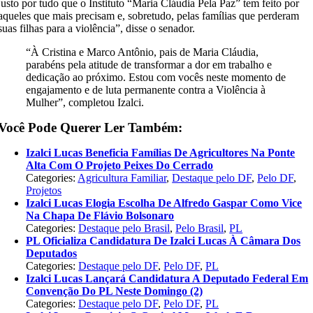
justo por tudo que o Instituto “Maria Cláudia Pela Paz” tem feito por
aqueles que mais precisam e, sobretudo, pelas famílias que perderam
suas filhas para a violência”, disse o senador.
“À Cristina e Marco Antônio, pais de Maria Cláudia,
parabéns pela atitude de transformar a dor em trabalho e
dedicação ao próximo. Estou com vocês neste momento de
engajamento e de luta permanente contra a Violência à
Mulher”, completou Izalci.
Você Pode Querer Ler Também:
Izalci Lucas Beneficia Famílias De Agricultores Na Ponte
Alta Com O Projeto Peixes Do Cerrado
Categories:
Agricultura Familiar
,
Destaque pelo DF
,
Pelo DF
,
Projetos
Izalci Lucas Elogia Escolha De Alfredo Gaspar Como Vice
Na Chapa De Flávio Bolsonaro
Categories:
Destaque pelo Brasil
,
Pelo Brasil
,
PL
PL Oficializa Candidatura De Izalci Lucas À Câmara Dos
Deputados
Categories:
Destaque pelo DF
,
Pelo DF
,
PL
Izalci Lucas Lançará Candidatura A Deputado Federal Em
Convenção Do PL Neste Domingo (2)
Categories:
Destaque pelo DF
,
Pelo DF
,
PL