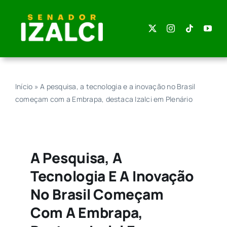
Skip
to
content
Início
»
A pesquisa, a tecnologia e a inovação no Brasil
começam com a Embrapa, destaca Izalci em Plenário
A Pesquisa, A
Tecnologia E A Inovação
No Brasil Começam
Com A Embrapa,