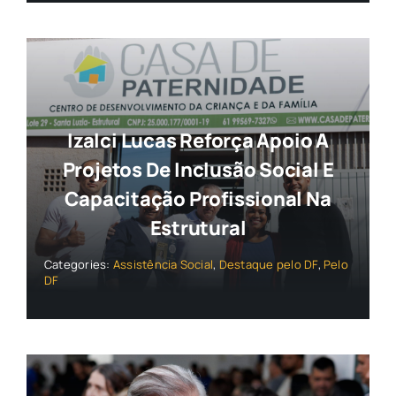
Izalci Lucas Reforça Apoio A
Projetos De Inclusão Social E
Capacitação Profissional Na
Estrutural
Categories:
Assistência Social
,
Destaque pelo DF
,
Pelo
DF