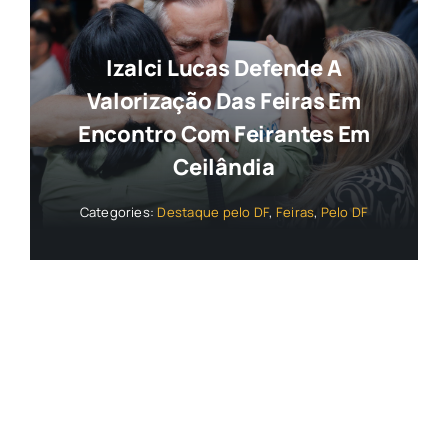
Izalci Lucas Defende A
Valorização Das Feiras Em
Encontro Com Feirantes Em
Ceilândia
Categories:
Destaque pelo DF
,
Feiras
,
Pelo DF