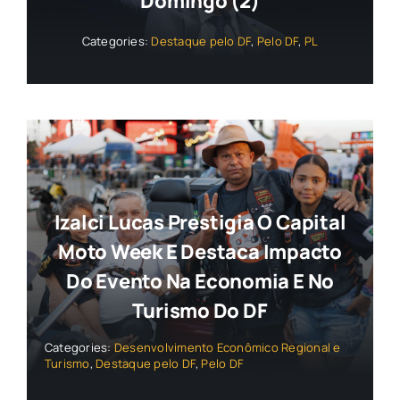
Domingo (2)
Categories:
Destaque pelo DF
,
Pelo DF
,
PL
Izalci Lucas Prestigia O Capital
Moto Week E Destaca Impacto
Do Evento Na Economia E No
Turismo Do DF
Categories:
Desenvolvimento Econômico Regional e
Turismo
,
Destaque pelo DF
,
Pelo DF