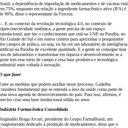
Brasil, a dependência de importação de medicamentos e de vacinas está
em 75%, enquanto em relação a ingrediente farmacêutico ativo (IFA) é
de 90%, disse o representante da Fiocruz.
— E no contexto da revolução tecnológica 4.0, no contexto de
hiperconectividade sistêmica, a gente precisa de um espaço
translacional, que tire o conhecimento que está na USP, na Paraíba, no
Rio Grande do Sul e em outros centros para aproximar o pesquisador
dos campos de prática, ou seja, eu fui em um laboratório de inteligência
artificial na Paraíba de excelente qualidade. E a gente só consegue tirar
isso de laboratórios e transformar em riqueza e desenvolvimento se a
gente tem esse meio de campo e essa base produtiva e tecnológica
industrial mais voltada à inovação.
O que fazer
Entre as medidas que podem auxiliar nesse processo, Gadelha
considera fundamental que se entenda a área da saúde como parte de
uma nova agenda de desenvolvimento do país. Para isso, afirmou, é
preciso criar uma base institucional sólida no setor.
Indústria Farmacêutica Consolidada
Reginaldo Braga Arcuri, presidente do Grupo FarmaBrasil, um
conglomerado dedicado à produção de medicamentos, disse que o