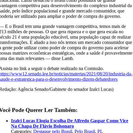
tradicional. Lamb destacou o Brasil como possuidor de grande
vantagem competitiva para desenvolvimento do complexo industrial da
saúde, pelo índice populacional e grande mercado consumidor, que
poderia ser utilizado para ampliar o poder de compra do governo.
— E o Brasil tem uma grande vantagem competitiva, temos mais de
213 milhões de pessoas. O que gera riqueza e o que gera escala no
século 21 é uma população educável, uma população capaz de realizar
transformações. E aliado a isso nós temos um mercado consumidor que
a gente pode utilizar como poder de compra do governo para acelerar
nossas matrizes econômicas estratégicas, onde a saúde é provavelmente
uma das mais relevantes — disse Lamb.
Assista no link a seguir o debate realizado na Comissão.
https://www12.senado.leg.br/noticias/materias/2021/08/20/industria-da-
saude-e-estrategica-para-o-desenvolvimento-dizem-debatedores
Redação: Agência Senado/Gabinete do senador Izalci Lucas)
Você Pode Querer Ler Também:
Izalci Lucas Elogia Escolha De Alfredo Gaspar Como Vice
Na Chapa De Flávio Bolsonaro
Categories:
Destaque pelo Brasil
,
Pelo Brasil
,
PL