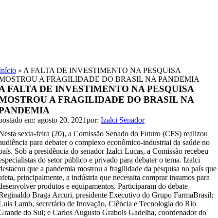
Skip
to
content
Início
»
A FALTA DE INVESTIMENTO NA PESQUISA
MOSTROU A FRAGILIDADE DO BRASIL NA PANDEMIA
A FALTA DE INVESTIMENTO NA PESQUISA
MOSTROU A FRAGILIDADE DO BRASIL NA
PANDEMIA
postado em: agosto 20, 2021
por:
Izalci Senador
Nesta sexta-feira (20), a Comissão Senado do Futuro (CFS) realizou
audiência para debater o complexo econômico-industrial da saúde no
país. Sob a presidência do senador Izalci Lucas, a Comissão recebeu
especialistas do setor público e privado para debater o tema. Izalci
destacou que a pandemia mostrou a fragilidade da pesquisa no país que
afeta, principalmente, a indústria que necessita comprar insumos para
desenvolver produtos e equipamentos. Participaram do debate
Reginaldo Braga Arcuri, presidente Executivo do Grupo FarmaBrasil;
Luis Lamb, secretário de Inovação, Ciência e Tecnologia do Rio
Grande do Sul; e Carlos Augusto Grabois Gadelha, coordenador do