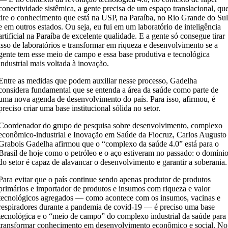
conectividade sistêmica, a gente precisa de um espaço translacional, qu
tire o conhecimento que está na USP, na Paraíba, no Rio Grande do Su
e em outros estados. Ou seja, eu fui em um laboratório de inteligência
artificial na Paraíba de excelente qualidade. E a gente só consegue tirar
isso de laboratórios e transformar em riqueza e desenvolvimento se a
gente tem esse meio de campo e essa base produtiva e tecnológica
industrial mais voltada à inovação.
Entre as medidas que podem auxiliar nesse processo, Gadelha
considera fundamental que se entenda a área da saúde como parte de
uma nova agenda de desenvolvimento do país. Para isso, afirmou, é
preciso criar uma base institucional sólida no setor.
Coordenador do grupo de pesquisa sobre desenvolvimento, complexo
econômico-industrial e Inovação em Saúde da Fiocruz, Carlos Augusto
Grabois Gadelha afirmou que o “complexo da saúde 4.0” está para o
Brasil de hoje como o petróleo e o aço estiveram no passado: o domíni
do setor é capaz de alavancar o desenvolvimento e garantir a soberania.
Para evitar que o país continue sendo apenas produtor de produtos
primários e importador de produtos e insumos com riqueza e valor
tecnológicos agregados — como acontece com os insumos, vacinas e
respiradores durante a pandemia de covid-19 — é preciso uma base
tecnológica e o “meio de campo” do complexo industrial da saúde para
transformar conhecimento em desenvolvimento econômico e social. No