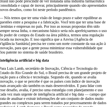
Brasil não pode prescindir de ver instalada uma indústria farmacêutica
consolidada e capaz de inovar, principalmente quando são apresentados
novos desafios, como foi neste período pandêmico.
— Nós temos que ter uma visão de longo prazo e saber equilibrar as
questões entre a pesquisa e a fabricação. Você tem que ter uma base de
cientistas e empresas no país. Por isso as nossas propostas têm sido
sempre nessa linha, o mecanismo básico seria nós aperfeiçoarmos o uso
do poder de compra do Estado na área pública, termos uma regulação
focada na inovação. E isso significa que a Anvisa [Agência de
Vigilância Sanitária] precisa ter como um norte constante da sua ação à
inovação, para que a gente possa minimizar essa vulnerabilidade que
fiou patente no sistema de saúde brasileiro.
Inteligência artificial e big data
Para Luis Lamb, secretário de Inovação, Ciência e Tecnologia do
Estado do Rio Grande do Sul, o Brasil precisa de um grande projeto de
nação para a ciência e tecnologia. Segundo ele, quando se avalia
inovação, o que se percebe é que os países com índice de inovação
mais avançado são também os mais desenvolvidos. E para lidar com
esse desafio, avalia, é preciso uma estratégia com planejamento e uso
cada vez mais urgente de inteligência artificial e big data — campo que
trata de analisar e extrair informações de um conjunto de dados muito
grandes ou complexos para serem tratados por processamento de dados