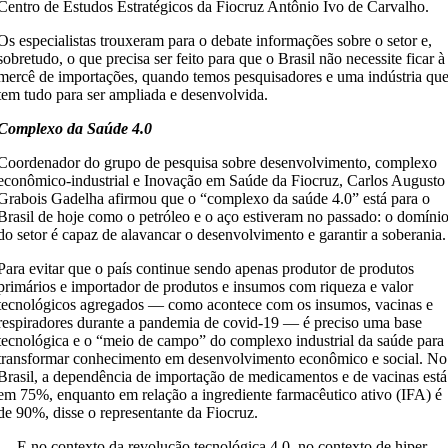
Centro de Estudos Estratégicos da Fiocruz Antônio Ivo de Carvalho.
Os especialistas trouxeram para o debate informações sobre o setor e,
sobretudo, o que precisa ser feito para que o Brasil não necessite ficar à
mercê de importações, quando temos pesquisadores e uma indústria qu
tem tudo para ser ampliada e desenvolvida.
Complexo da Saúde 4.0
Coordenador do grupo de pesquisa sobre desenvolvimento, complexo
econômico-industrial e Inovação em Saúde da Fiocruz, Carlos Augusto
Grabois Gadelha afirmou que o “complexo da saúde 4.0” está para o
Brasil de hoje como o petróleo e o aço estiveram no passado: o domíni
do setor é capaz de alavancar o desenvolvimento e garantir a soberania.
Para evitar que o país continue sendo apenas produtor de produtos
primários e importador de produtos e insumos com riqueza e valor
tecnológicos agregados — como acontece com os insumos, vacinas e
respiradores durante a pandemia de covid-19 — é preciso uma base
tecnológica e o “meio de campo” do complexo industrial da saúde para
transformar conhecimento em desenvolvimento econômico e social. No
Brasil, a dependência de importação de medicamentos e de vacinas está
em 75%, enquanto em relação a ingrediente farmacêutico ativo (IFA) é
de 90%, disse o representante da Fiocruz.
— E no contexto da revolução tecnológica 4.0, no contexto de hiper