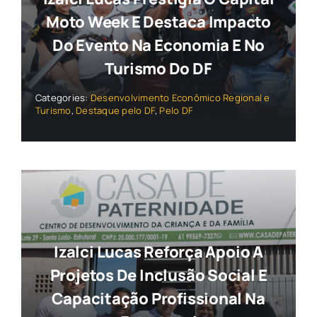
Moto Week E Destaca Impacto
Do Evento Na Economia E No
Turismo Do DF
Categories:
Desenvolvimento Econômico Regional e
Turismo
,
Destaque pelo DF
,
Pelo DF
Izalci Lucas Reforça Apoio A
Projetos De Inclusão Social E
Capacitação Profissional Na