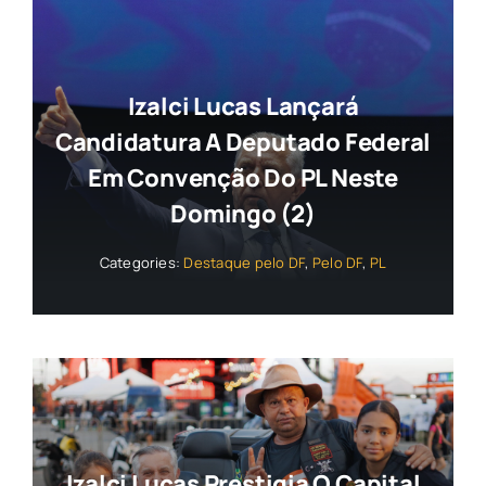
Izalci Lucas Lançará
Candidatura A Deputado Federal
Em Convenção Do PL Neste
Domingo (2)
Categories:
Destaque pelo DF
,
Pelo DF
,
PL
Izalci Lucas Prestigia O Capital