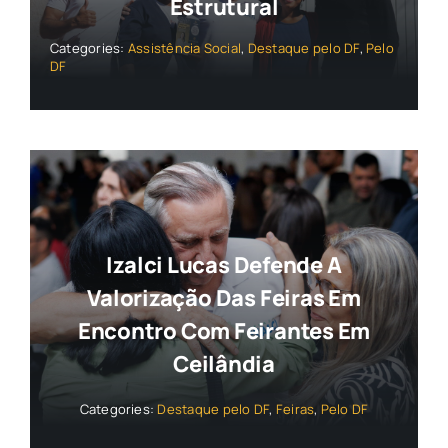
Estrutural
Categories:
Assistência Social
,
Destaque pelo DF
,
Pelo
DF
Izalci Lucas Defende A
Valorização Das Feiras Em
Encontro Com Feirantes Em
Ceilândia
Categories:
Destaque pelo DF
,
Feiras
,
Pelo DF