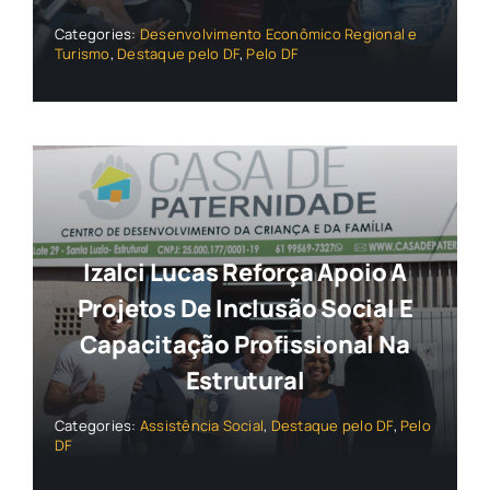
Categories:
Desenvolvimento Econômico Regional e
Turismo
,
Destaque pelo DF
,
Pelo DF
Izalci Lucas Reforça Apoio A
Projetos De Inclusão Social E
Capacitação Profissional Na
Estrutural
Categories:
Assistência Social
,
Destaque pelo DF
,
Pelo
DF