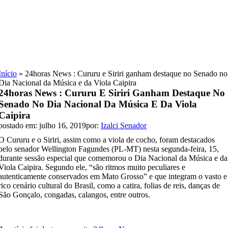
Skip
to
content
Início
»
24horas News : Cururu e Siriri ganham destaque no Senado no
Dia Nacional da Música e da Viola Caipira
24horas News : Cururu E Siriri Ganham Destaque No
Senado No Dia Nacional Da Música E Da Viola
Caipira
postado em: julho 16, 2019
por:
Izalci Senador
O Cururu e o Siriri, assim como a viola de cocho, foram destacados
pelo senador Wellington Fagundes (PL-MT) nesta segunda-feira, 15,
durante sessão especial que comemorou o Dia Nacional da Música e da
Viola Caipira. Segundo ele, “são ritmos muito peculiares e
autenticamente conservados em Mato Grosso” e que integram o vasto e
rico cenário cultural do Brasil, como a catira, folias de reis, danças de
São Gonçalo, congadas, calangos, entre outros.