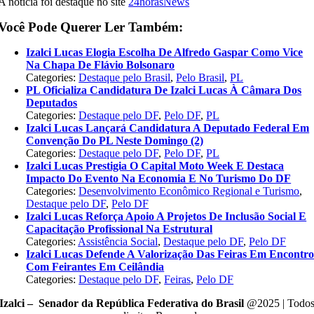
A notícia foi destaque no site
24horasNews
Você Pode Querer Ler Também:
Izalci Lucas Elogia Escolha De Alfredo Gaspar Como Vice
Na Chapa De Flávio Bolsonaro
Categories:
Destaque pelo Brasil
,
Pelo Brasil
,
PL
PL Oficializa Candidatura De Izalci Lucas À Câmara Dos
Deputados
Categories:
Destaque pelo DF
,
Pelo DF
,
PL
Izalci Lucas Lançará Candidatura A Deputado Federal Em
Convenção Do PL Neste Domingo (2)
Categories:
Destaque pelo DF
,
Pelo DF
,
PL
Izalci Lucas Prestigia O Capital Moto Week E Destaca
Impacto Do Evento Na Economia E No Turismo Do DF
Categories:
Desenvolvimento Econômico Regional e Turismo
,
Destaque pelo DF
,
Pelo DF
Izalci Lucas Reforça Apoio A Projetos De Inclusão Social E
Capacitação Profissional Na Estrutural
Categories:
Assistência Social
,
Destaque pelo DF
,
Pelo DF
Izalci Lucas Defende A Valorização Das Feiras Em Encontr
Com Feirantes Em Ceilândia
Categories:
Destaque pelo DF
,
Feiras
,
Pelo DF
Izalci – Senador da República Federativa do Brasil
@2025 | Todo