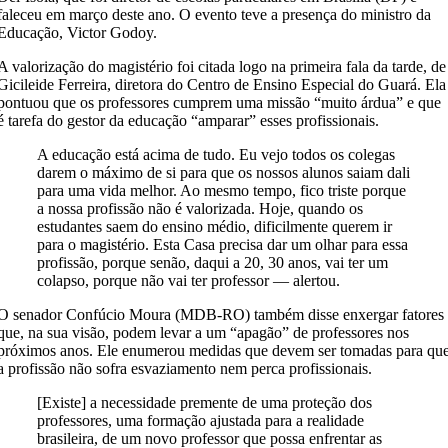
faleceu em março deste ano. O evento teve a presença do ministro da
Educação, Victor Godoy.
A valorização do magistério foi citada logo na primeira fala da tarde, de
Gicileide Ferreira, diretora do Centro de Ensino Especial do Guará. Ela
pontuou que os professores cumprem uma missão “muito árdua” e que
é tarefa do gestor da educação “amparar” esses profissionais.
A educação está acima de tudo. Eu vejo todos os colegas
darem o máximo de si para que os nossos alunos saiam dali
para uma vida melhor. Ao mesmo tempo, fico triste porque
a nossa profissão não é valorizada. Hoje, quando os
estudantes saem do ensino médio, dificilmente querem ir
para o magistério. Esta Casa precisa dar um olhar para essa
profissão, porque senão, daqui a 20, 30 anos, vai ter um
colapso, porque não vai ter professor — alertou.
O senador Confúcio Moura (MDB-RO) também disse enxergar fatores
que, na sua visão, podem levar a um “apagão” de professores nos
próximos anos. Ele enumerou medidas que devem ser tomadas para qu
a profissão não sofra esvaziamento nem perca profissionais.
[Existe] a necessidade premente de uma proteção dos
professores, uma formação ajustada para a realidade
brasileira, de um novo professor que possa enfrentar as