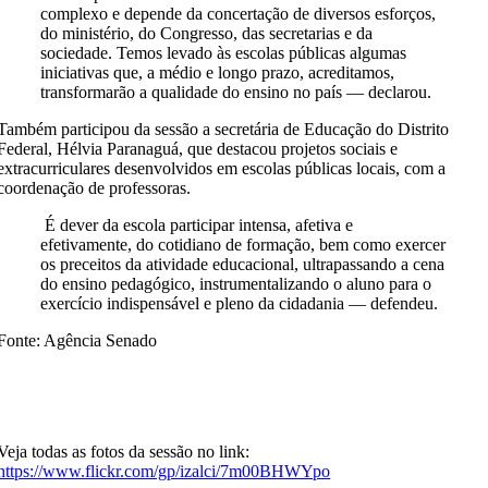
complexo e depende da concertação de diversos esforços,
do ministério, do Congresso, das secretarias e da
sociedade. Temos levado às escolas públicas algumas
iniciativas que, a médio e longo prazo, acreditamos,
transformarão a qualidade do ensino no país — declarou.
Também participou da sessão a secretária de Educação do Distrito
Federal, Hélvia Paranaguá, que destacou projetos sociais e
extracurriculares desenvolvidos em escolas públicas locais, com a
coordenação de professoras.
É dever da escola participar intensa, afetiva e
efetivamente, do cotidiano de formação, bem como exercer
os preceitos da atividade educacional, ultrapassando a cena
do ensino pedagógico, instrumentalizando o aluno para o
exercício indispensável e pleno da cidadania — defendeu.
Fonte: Agência Senado
Veja todas as fotos da sessão no link:
https://www.flickr.com/gp/izalci/7m00BHWYpo