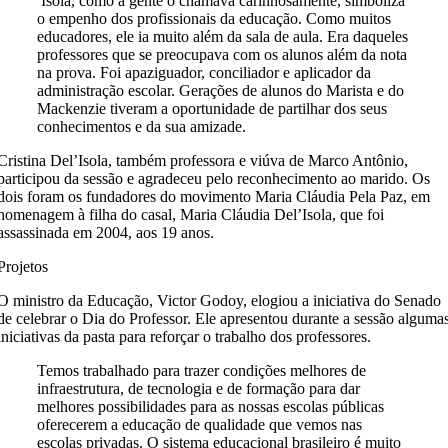
Isola, como a gente o chamava carinhosamente, simboliza
o empenho dos profissionais da educação. Como muitos
educadores, ele ia muito além da sala de aula. Era daqueles
professores que se preocupava com os alunos além da nota
na prova. Foi apaziguador, conciliador e aplicador da
administração escolar. Gerações de alunos do Marista e do
Mackenzie tiveram a oportunidade de partilhar dos seus
conhecimentos e da sua amizade.
Cristina Del’Isola, também professora e viúva de Marco Antônio,
participou da sessão e agradeceu pelo reconhecimento ao marido. Os
dois foram os fundadores do movimento Maria Cláudia Pela Paz, em
homenagem à filha do casal, Maria Cláudia Del’Isola, que foi
assassinada em 2004, aos 19 anos.
Projetos
O ministro da Educação, Victor Godoy, elogiou a iniciativa do Senado
de celebrar o Dia do Professor. Ele apresentou durante a sessão alguma
iniciativas da pasta para reforçar o trabalho dos professores.
Temos trabalhado para trazer condições melhores de
infraestrutura, de tecnologia e de formação para dar
melhores possibilidades para as nossas escolas públicas
oferecerem a educação de qualidade que vemos nas
escolas privadas. O sistema educacional brasileiro é muito