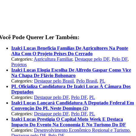
Você Pode Querer Ler Também:
Izalci Lucas Beneficia Famílias De Agricultores Na Ponte
Alta Com O Projeto Peixes Do Cerrado
Categories:
Agricultura Familiar
,
Destaque pelo DF
,
Pelo DF
,
Projetos
Izalci Lucas Elogia Escolha De Alfredo Gaspar Como Vice
Na Chapa De Flávio Bolsonaro
Categories:
Destaque pelo Brasil
,
Pelo Brasil
,
PL
PL Oficializa Candidatura De Izalci Lucas À Câmara Dos
Deputados
Categories:
Destaque pelo DF
,
Pelo DF
,
PL
Izalci Lucas Lançará Candidatura A Deputado Federal Em
Convenção Do PL Neste Domingo (2)
Categories:
Destaque pelo DF
,
Pelo DF
,
PL
Izalci Lucas Prestigia O Capital Moto Week E Destaca
Impacto Do Evento Na Economia E No Turismo Do DF
Categories:
Desenvolvimento Econômico Regional e Turismo
,
Destaque pelo DF
,
Pelo DF