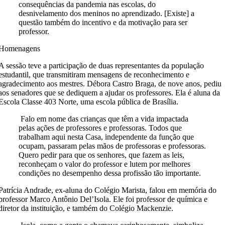
consequências da pandemia nas escolas, do
desnivelamento dos meninos no aprendizado. [Existe] a
questão também do incentivo e da motivação para ser
professor.
Homenagens
A sessão teve a participação de duas representantes da população
estudantil, que transmitiram mensagens de reconhecimento e
agradecimento aos mestres. Débora Castro Braga, de nove anos, pediu
aos senadores que se dediquem a ajudar os professores. Ela é aluna da
Escola Classe 403 Norte, uma escola pública de Brasília.
Falo em nome das crianças que têm a vida impactada
pelas ações de professores e professoras. Todos que
trabalham aqui nesta Casa, independente da função que
ocupam, passaram pelas mãos de professoras e professoras.
Quero pedir para que os senhores, que fazem as leis,
reconheçam o valor do professor e lutem por melhores
condições no desempenho dessa profissão tão importante.
Patrícia Andrade, ex-aluna do Colégio Marista, falou em memória do
professor Marco Antônio Del’Isola. Ele foi professor de química e
diretor da instituição, e também do Colégio Mackenzie.