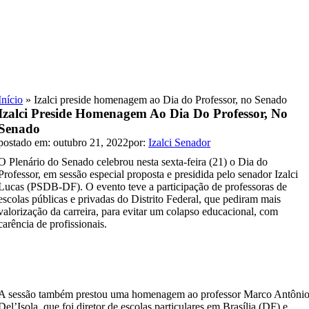
Skip
to
content
Início
»
Izalci preside homenagem ao Dia do Professor, no Senado
Izalci Preside Homenagem Ao Dia Do Professor, No
Senado
postado em: outubro 21, 2022
por:
Izalci Senador
O Plenário do Senado celebrou nesta sexta-feira (21) o Dia do
Professor, em sessão especial proposta e presidida pelo senador Izalci
Lucas (PSDB-DF). O evento teve a participação de professoras de
escolas públicas e privadas do Distrito Federal, que pediram mais
valorização da carreira, para evitar um colapso educacional, com
carência de profissionais.
A sessão também prestou uma homenagem ao professor Marco Antôni
Del’Isola, que foi diretor de escolas particulares em Brasília (DF) e