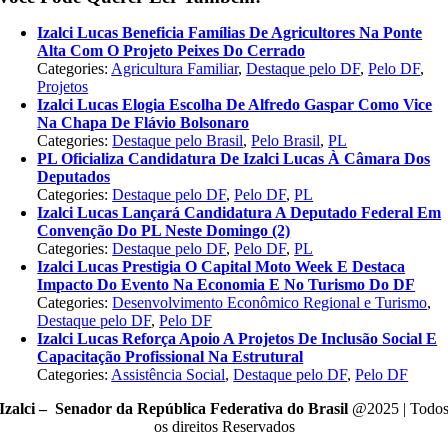
Izalci Lucas Beneficia Famílias De Agricultores Na Ponte
Alta Com O Projeto Peixes Do Cerrado
Categories:
Agricultura Familiar
,
Destaque pelo DF
,
Pelo DF
,
Projetos
Izalci Lucas Elogia Escolha De Alfredo Gaspar Como Vice
Na Chapa De Flávio Bolsonaro
Categories:
Destaque pelo Brasil
,
Pelo Brasil
,
PL
PL Oficializa Candidatura De Izalci Lucas À Câmara Dos
Deputados
Categories:
Destaque pelo DF
,
Pelo DF
,
PL
Izalci Lucas Lançará Candidatura A Deputado Federal Em
Convenção Do PL Neste Domingo (2)
Categories:
Destaque pelo DF
,
Pelo DF
,
PL
Izalci Lucas Prestigia O Capital Moto Week E Destaca
Impacto Do Evento Na Economia E No Turismo Do DF
Categories:
Desenvolvimento Econômico Regional e Turismo
,
Destaque pelo DF
,
Pelo DF
Izalci Lucas Reforça Apoio A Projetos De Inclusão Social E
Capacitação Profissional Na Estrutural
Categories:
Assistência Social
,
Destaque pelo DF
,
Pelo DF
Izalci – Senador da República Federativa do Brasil
@2025 | Todo
os direitos Reservados