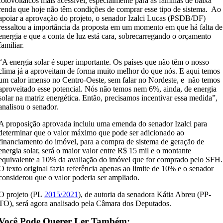
fotovoltaicos mais acessível, especialmente para as famílias de baixa
renda que hoje não têm condições de comprar esse tipo de sistema. Ao
apoiar a aprovação do projeto, o senador Izalci Lucas (PSDB/DF)
ressaltou a importância da proposta em um momento em que há falta de
energia e que a conta de luz está cara, sobrecarregando o orçamento
familiar.
“A energia solar é super importante. Os países que não têm o nosso
clima já a aproveitam de forma muito melhor do que nós. E aqui temos
um calor imenso no Centro-Oeste, sem falar no Nordeste, e não temos
aproveitado esse potencial. Nós não temos nem 6%, ainda, de energia
solar na matriz energética. Então, precisamos incentivar essa medida”,
analisou o senador.
A proposição aprovada incluiu uma emenda do senador Izalci para
determinar que o valor máximo que pode ser adicionado ao
financiamento do imóvel, para a compra de sistema de geração de
energia solar, será o maior valor entre R$ 15 mil e o montante
equivalente a 10% da avaliação do imóvel que for comprado pelo SFH.
O texto original fazia referência apenas ao limite de 10% e o senador
considerou que o valor poderia ser ampliado.
O projeto (PL
2015/2021
), de autoria da senadora Kátia Abreu (PP-
TO), será agora analisado pela Câmara dos Deputados.
Você Pode Querer Ler Também: