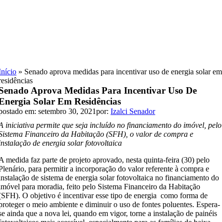
Skip
to
content
Início
»
Senado aprova medidas para incentivar uso de energia solar e
residências
Senado Aprova Medidas Para Incentivar Uso De
Energia Solar Em Residências
postado em: setembro 30, 2021
por:
Izalci Senador
A iniciativa permite que seja incluído no financiamento do imóvel, pelo
Sistema Financeiro da Habitação (SFH), o valor de compra e
instalação de energia solar fotovoltaica
A medida faz parte de projeto aprovado, nesta quinta-feira (30) pelo
Plenário, para permitir a incorporação do valor referente à compra e
instalação de sistema de energia solar fotovoltaica no financiamento do
imóvel para moradia, feito pelo Sistema Financeiro da Habitação
(SFH). O objetivo é incentivar esse tipo de energia como forma de
proteger o meio ambiente e diminuir o uso de fontes poluentes. Espera-
se ainda que a nova lei, quando em vigor, torne a instalação de painéis