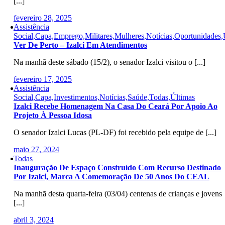
[...]
fevereiro 28, 2025
Assistência
Social,Capa,Emprego,Militares,Mulheres,Notícias,Oportunidades,
Ver De Perto – Izalci Em Atendimentos
Na manhã deste sábado (15/2), o senador Izalci visitou o [...]
fevereiro 17, 2025
Assistência
Social,Capa,Investimentos,Notícias,Saúde,Todas,Últimas
Izalci Recebe Homenagem Na Casa Do Ceará Por Apoio Ao
Projeto À Pessoa Idosa
O senador Izalci Lucas (PL-DF) foi recebido pela equipe de [...]
maio 27, 2024
Todas
Inauguração De Espaço Construído Com Recurso Destinado
Por Izalci, Marca A Comemoração De 50 Anos Do CEAL
Na manhã desta quarta-feira (03/04) centenas de crianças e jovens
[...]
abril 3, 2024