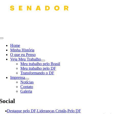
Skip
to
content
Toggle
Navigation
Home
Minha História
O que eu Penso
Veja Meu Trabalho
Meu trabalho pelo Brasil
Meu trabalho pelo DF
Transformando o DF
Imprensa
Notícias
Contato
Galeria
Social
Destaque pelo DF,Lideranças Cristãs,Pelo DF