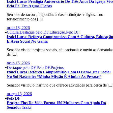
Izalci Lucas Prestigia Aniversário De Três Anos Da Igreja Viv
Pela Fé, Em Águas Claras
Senador destacou a importância das instituições religiosas no
fortalecimento dos [...]
maio 18, 2026
Cultura,Destaque pelo DF,Educação,Pelo DF
Izalci Lucas Reforça Compromisso Com A Cultura, Educação
E Área Social No Gama
Senador visitou projetos sociais, educacionais e ouviu as demanda
da [...]
maio 15, 2026
Destaque pelo DF,Pelo DF,Projetos
Izalci Lucas Reforça Compromisso Com O Bem-Estar Social
No Sol Nascente: “Minha Missão É Ajudar As Pessoas”
Senador visitou o insrituto que oferece atividades para cerca de [...
março 13, 2026
Pelo DF
Projeto Fios Da Vida Forma 150 Mulheres Com Apoio Do
Senador Izalci