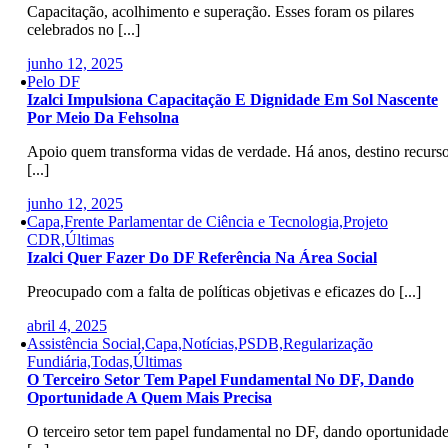
Capacitação, acolhimento e superação. Esses foram os pilares
celebrados no [...]
junho 12, 2025
Pelo DF
Izalci Impulsiona Capacitação E Dignidade Em Sol Nascente
Por Meio Da Fehsolna
Apoio quem transforma vidas de verdade. Há anos, destino recurs
[...]
junho 12, 2025
Capa,Frente Parlamentar de Ciência e Tecnologia,Projeto
CDR,Últimas
Izalci Quer Fazer Do DF Referência Na Área Social
Preocupado com a falta de políticas objetivas e eficazes do [...]
abril 4, 2025
Assistência Social,Capa,Notícias,PSDB,Regularização
Fundiária,Todas,Últimas
O Terceiro Setor Tem Papel Fundamental No DF, Dando
Oportunidade A Quem Mais Precisa
O terceiro setor tem papel fundamental no DF, dando oportunidad