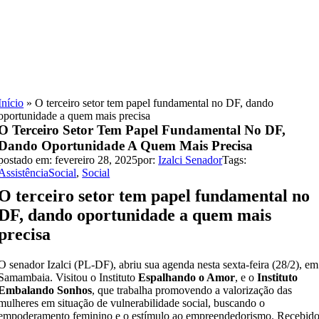
Skip
to
content
Início
»
O terceiro setor tem papel fundamental no DF, dando
oportunidade a quem mais precisa
O Terceiro Setor Tem Papel Fundamental No DF,
Dando Oportunidade A Quem Mais Precisa
postado em: fevereiro 28, 2025
por:
Izalci Senador
Tags:
AssistênciaSocial
,
Social
O terceiro setor tem papel fundamental no
DF, dando oportunidade a quem mais
precisa
O senador Izalci (PL-DF), abriu sua agenda nesta sexta-feira (28/2), em
Samambaia. Visitou o Instituto
Espalhando o Amor
, e o
Instituto
Embalando Sonhos
, que trabalha promovendo a valorização das
mulheres em situação de vulnerabilidade social, buscando o
empoderamento feminino e o estímulo ao empreendedorismo. Recebid