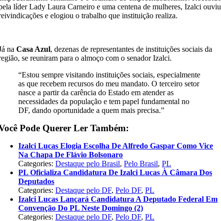
pela líder Lady Laura Carneiro e uma centena de mulheres, Izalci ouvi
reivindicações e elogiou o trabalho que instituição realiza.
Já na
Casa Azul
, dezenas de representantes de instituições sociais da
região, se reuniram para o almoço com o senador Izalci.
“Estou sempre visitando instituições sociais, especialmente
as que recebem recursos do meu mandato. O terceiro setor
nasce a partir da carência do Estado em atender as
necessidades da população e tem papel fundamental no
DF, dando oportunidade a quem mais precisa.”
Você Pode Querer Ler Também:
Izalci Lucas Elogia Escolha De Alfredo Gaspar Como Vice
Na Chapa De Flávio Bolsonaro
Categories:
Destaque pelo Brasil
,
Pelo Brasil
,
PL
PL Oficializa Candidatura De Izalci Lucas À Câmara Dos
Deputados
Categories:
Destaque pelo DF
,
Pelo DF
,
PL
Izalci Lucas Lançará Candidatura A Deputado Federal Em
Convenção Do PL Neste Domingo (2)
Categories:
Destaque pelo DF
,
Pelo DF
,
PL