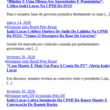
“Blindar É Uma Ofensa Aos Aposentados E Pensionistas”,
Critica Izalci Lucas Na CPMI Do INSS
Para o senador, base do governo prejudica diretamente os mais [...]
março 14, 2026
Destaque pelo Brasil,Pelo Brasil
Izalci Lucas Celebra Quebra De Sigilo Do Lulinha Na CPMI
Do INSS: “Vemos O Desespero Da Base Do Governo”
Sessão foi marcada por confusão causada por parlamentares
governistas, em [...]
fevereiro 26, 2026
Destaque pelo Brasil,Pelo Brasil
“Caso Master É Mais Um Para A Conta Do PT”, Alerta Izalci
Lucas
Em discurso, senador revelou as conexões entre o presidente Lula,
[...]
fevereiro 10, 2026
Destaque pelo DF,Economia,Pelo DF
Izalci Lucas Cobra Instalação Da CPMI Do Banco Master E
Convocação De Ibaneis Rocha