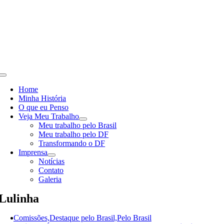
Skip
to
content
Toggle
Navigation
Home
Minha História
O que eu Penso
Veja Meu Trabalho
Meu trabalho pelo Brasil
Meu trabalho pelo DF
Transformando o DF
Imprensa
Notícias
Contato
Galeria
Lulinha
Comissões,Destaque pelo Brasil,Pelo Brasil