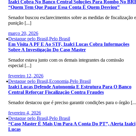
Izalci Cobra No Banco Central Soluções Para Rombo No BR
“Quem Tem Que Pagar Essa Conta É Quem Desviou”
Senador buscou esclarecimentos sobre as medidas de fiscalização 
punição [...]
março 20, 2026
Destaque pelo Brasil,Pelo Brasil
Em Visita A PF E Ao STF, Izalci Lucas Cobra Informações
Sobre A Investigação Do Caso Master
Senador estava junto com os demais integrantes da comissão
especial [...]
fevereiro 12, 2026
Destaque pelo Brasil,Economia,Pelo Brasil
Izalci Lucas Defende Autonomia E Estrutura Para O Banco
Central Reforçar Fiscalização Contra Fraudes
Senador destacou que é preciso garantir condições para o órgão [...
fevereiro 4, 2026
Destaque pelo Brasil,Pelo Brasil
“Caso Master É Mais Um Para A Conta Do PT”, Alerta Izalci
Lucas