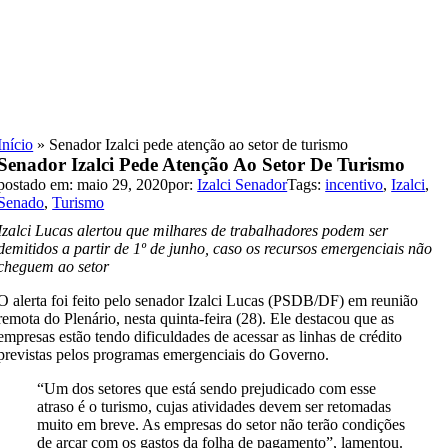
Skip
to
content
Início
»
Senador Izalci pede atenção ao setor de turismo
Senador Izalci Pede Atenção Ao Setor De Turismo
postado em: maio 29, 2020
por:
Izalci Senador
Tags:
incentivo
,
Izalci
,
Senado
,
Turismo
Izalci Lucas alertou que milhares de trabalhadores podem ser
demitidos a partir de 1º de junho, caso os recursos emergenciais não
cheguem ao setor
O alerta foi feito pelo senador Izalci Lucas (PSDB/DF) em reunião
remota do Plenário, nesta quinta-feira (28). Ele destacou que as
empresas estão tendo dificuldades de acessar as linhas de crédito
previstas pelos programas emergenciais do Governo.
“Um dos setores que está sendo prejudicado com esse
atraso é o turismo, cujas atividades devem ser retomadas
muito em breve. As empresas do setor não terão condições
de arcar com os gastos da folha de pagamento”, lamentou.