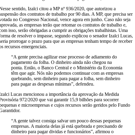
Nesse sentido, Izalci citou a MP nº 936/2020, que autorizou a
suspensão dos contratos de trabalho por 90 dias. A MP, que precisa ser
votada no Congresso Nacional, vence agora em junho. Caso não seja
aprovada, as empresas terão que retomar os contratos de trabalho e,
com isso, serão obrigadas a cumprir as obrigações trabalhistas. Uma
forma de resolver o impasse, segundo explicou o senador Izalci Lucas,
seria prorrogar o prazo para que as empresas tenham tempo de receber
os recursos emergenciais.
“A gente precisa agilizar esse processo de adiamento do
pagamento da folha. O dinheiro ainda não chegou na
ponta. Então, o Banco Central e o Ministério da Economia
têm que agir. Nós não podemos continuar com as empresas
quebrando, sem dinheiro para pagar a folha, sem dinheiro
para pagar as despesas mínimas”, defendeu.
Izalci Lucas mencionou a importância da aprovação da Medida
Provisória 972/2020 que vai garantir 15,9 bilhões para socorrer
pequenas e microempresas e cujos recursos serão geridos pelo Fundo
Garantidor.
“A gente talvez consiga salvar um pouco dessas pequenas
empresas. A maioria delas já está quebrada e precisando de
dinheiro para pagar dividas e funcionários”, afirmou o