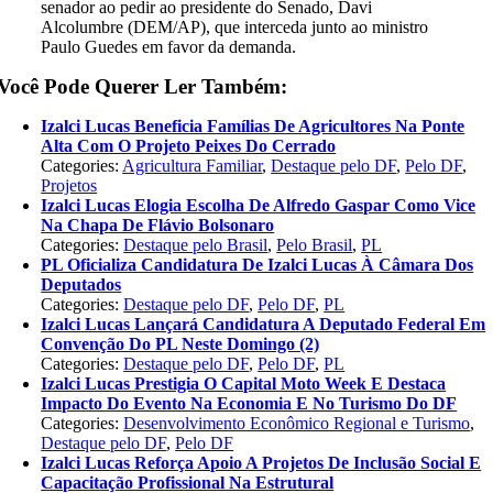
senador ao pedir ao presidente do Senado, Davi
Alcolumbre (DEM/AP), que interceda junto ao ministro
Paulo Guedes em favor da demanda.
Você Pode Querer Ler Também:
Izalci Lucas Beneficia Famílias De Agricultores Na Ponte
Alta Com O Projeto Peixes Do Cerrado
Categories:
Agricultura Familiar
,
Destaque pelo DF
,
Pelo DF
,
Projetos
Izalci Lucas Elogia Escolha De Alfredo Gaspar Como Vice
Na Chapa De Flávio Bolsonaro
Categories:
Destaque pelo Brasil
,
Pelo Brasil
,
PL
PL Oficializa Candidatura De Izalci Lucas À Câmara Dos
Deputados
Categories:
Destaque pelo DF
,
Pelo DF
,
PL
Izalci Lucas Lançará Candidatura A Deputado Federal Em
Convenção Do PL Neste Domingo (2)
Categories:
Destaque pelo DF
,
Pelo DF
,
PL
Izalci Lucas Prestigia O Capital Moto Week E Destaca
Impacto Do Evento Na Economia E No Turismo Do DF
Categories:
Desenvolvimento Econômico Regional e Turismo
,
Destaque pelo DF
,
Pelo DF
Izalci Lucas Reforça Apoio A Projetos De Inclusão Social E
Capacitação Profissional Na Estrutural