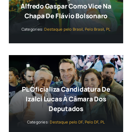
Alfredo Gaspar Como Vice Na
Chapa De Flávio Bolsonaro
Categories:
Destaque pelo Brasil
,
Pelo Brasil
,
PL
PL Oficializa Candidatura De
Izalci Lucas À Câmara Dos
Deputados
Categories:
Destaque pelo DF
,
Pelo DF
,
PL