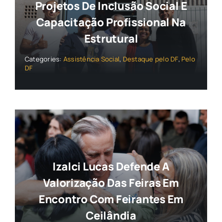
Projetos De Inclusão Social E
Capacitação Profissional Na
Estrutural
Categories:
Assistência Social
,
Destaque pelo DF
,
Pelo
DF
Izalci Lucas Defende A
Valorização Das Feiras Em
Encontro Com Feirantes Em
Ceilândia