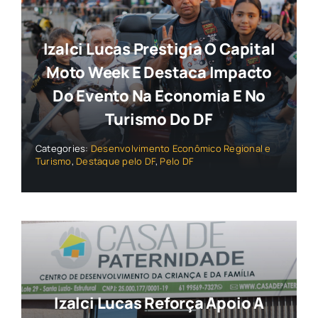
Izalci Lucas Prestigia O Capital
Moto Week E Destaca Impacto
Do Evento Na Economia E No
Turismo Do DF
Categories:
Desenvolvimento Econômico Regional e
Turismo
,
Destaque pelo DF
,
Pelo DF
Izalci Lucas Reforça Apoio A