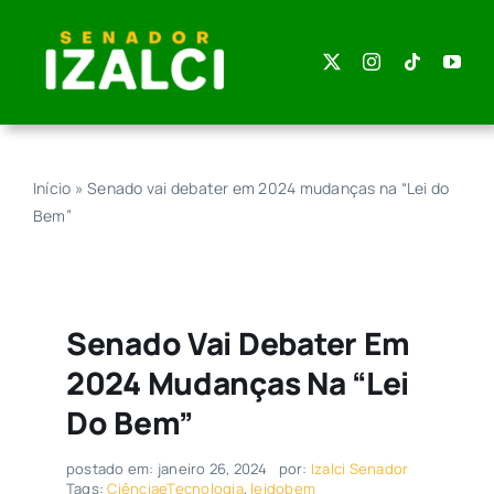
Skip
to
content
Início
»
Senado vai debater em 2024 mudanças na “Lei do
Bem”
Senado Vai Debater Em
2024 Mudanças Na “Lei
Do Bem”
postado em: janeiro 26, 2024
por:
Izalci Senador
Tags:
CiênciaeTecnologia
,
leidobem