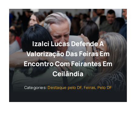
Izalci Lucas Defende A
Valorização Das Feiras Em
Encontro Com Feirantes Em
Ceilândia
Categories:
Destaque pelo DF
,
Feiras
,
Pelo DF