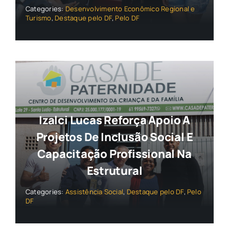
Categories:
Desenvolvimento Econômico Regional e
Turismo
,
Destaque pelo DF
,
Pelo DF
Izalci Lucas Reforça Apoio A
Projetos De Inclusão Social E
Capacitação Profissional Na
Estrutural
Categories:
Assistência Social
,
Destaque pelo DF
,
Pelo
DF