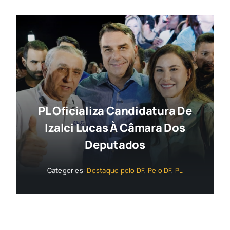
PL Oficializa Candidatura De
Izalci Lucas À Câmara Dos
Deputados
Categories:
Destaque pelo DF
,
Pelo DF
,
PL