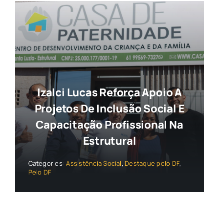
Izalci Lucas Reforça Apoio A
Projetos De Inclusão Social E
Capacitação Profissional Na
Estrutural
Categories:
Assistência Social
,
Destaque pelo DF
,
Pelo DF