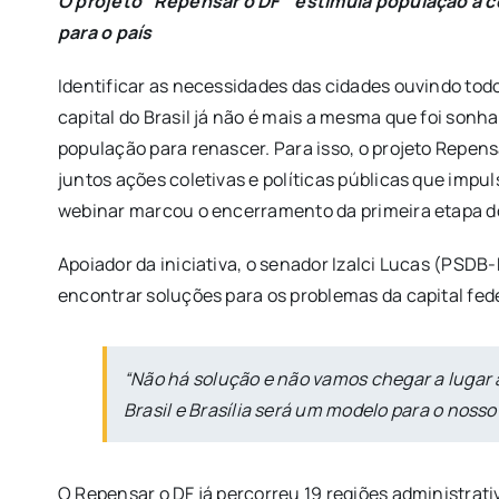
O projeto “Repensar o DF” estimula população a co
para o país
Identificar as necessidades das cidades ouvindo tod
capital do Brasil já não é mais a mesma que foi sonha
população para renascer. Para isso, o projeto Repens
juntos ações coletivas e políticas públicas que impu
webinar marcou o encerramento da primeira etapa do
Apoiador da iniciativa, o senador Izalci Lucas (PSDB
encontrar soluções para os problemas da capital fede
“Não há solução e não vamos chegar a lugar 
Brasil e Brasília será um modelo para o nosso 
O Repensar o DF já percorreu 19 regiões administrati