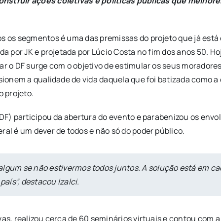
nstruir ações coletivas e políticas públicas que melhor
os os segmentos é uma das premissas do projeto que já está 
da por JK e projetada por Lúcio Costa no fim dos anos 50. Ho
ar o DF surge com o objetivo de estimular os seus moradore
lsionem a qualidade de vida daquela que foi batizada como a 
 projeto.
-DF) participou da abertura do evento e parabenizou os envo
ral é um dever de todos e não só do poder público.
algum se não estivermos todos juntos. A solução está em c
país”, destacou Izalci.
vas, realizou cerca de 60 seminários virtuais e contou com 