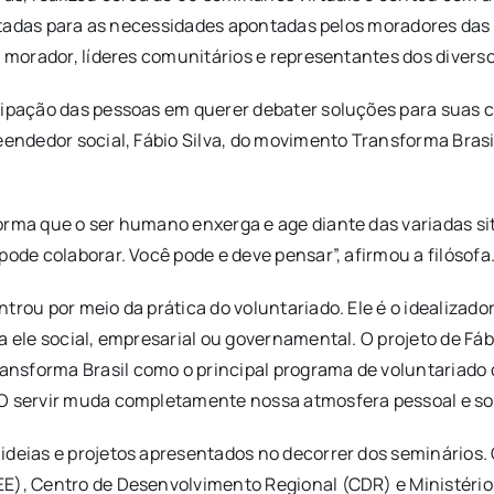
oltadas para as necessidades apontadas pelos moradores das c
a morador, líderes comunitários e representantes dos divers
cipação das pessoas em querer debater soluções para suas c
reendedor social, Fábio Silva, do movimento Transforma Bras
orma que o ser humano enxerga e age diante das variadas si
pode colaborar. Você pode e deve pensar”, afirmou a filósofa
trou por meio da prática do voluntariado. Ele é o idealizad
a ele social, empresarial ou governamental. O projeto de F
sforma Brasil como o principal programa de voluntariado d
O servir muda completamente nossa atmosfera pessoal e soc
deias e projetos apresentados no decorrer dos seminários. O
E), Centro de Desenvolvimento Regional (CDR) e Ministério