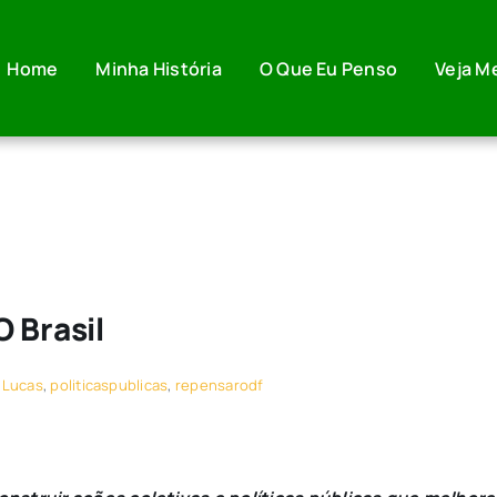
Home
Minha História
O Que Eu Penso
Veja M
 Brasil
ciLucas
,
politicaspublicas
,
repensarodf