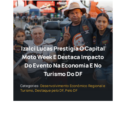
Izalci Lucas Prestigia O Capital
Moto Week E Destaca Impacto
Do Evento Na Economia E No
Turismo Do DF
Categories:
Desenvolvimento Econômico Regional e
Turismo
,
Destaque pelo DF
,
Pelo DF