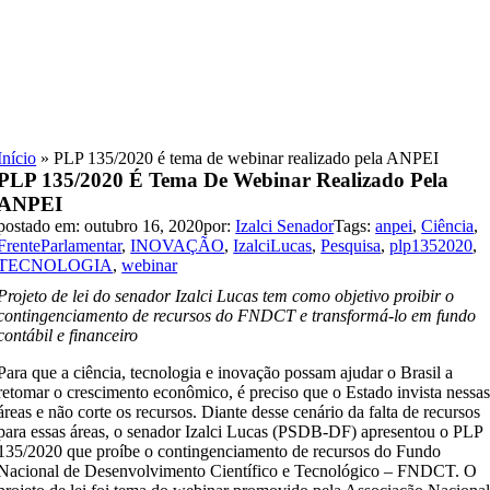
Skip
to
content
Início
»
PLP 135/2020 é tema de webinar realizado pela ANPEI
PLP 135/2020 É Tema De Webinar Realizado Pela
ANPEI
postado em: outubro 16, 2020
por:
Izalci Senador
Tags:
anpei
,
Ciência
,
FrenteParlamentar
,
INOVAÇÃO
,
IzalciLucas
,
Pesquisa
,
plp1352020
,
TECNOLOGIA
,
webinar
Projeto de lei do senador Izalci Lucas tem como objetivo proibir o
contingenciamento de recursos do FNDCT e transformá-lo em fundo
contábil e financeiro
Para que a ciência, tecnologia e inovação possam ajudar o Brasil a
retomar o crescimento econômico, é preciso que o Estado invista nessa
áreas e não corte os recursos. Diante desse cenário da falta de recursos
para essas áreas, o senador Izalci Lucas (PSDB-DF) apresentou o PLP
135/2020 que proíbe o contingenciamento de recursos do Fundo
Nacional de Desenvolvimento Científico e Tecnológico – FNDCT. O