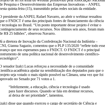
projeto de lei foi tema do webinar promovido pela Associação Naciona
de Pesquisa e Desenvolvimento das Empresas Inovadoras – ANPEI,
nesta quinta-feira (15), transmitido pelas redes sociais da entidade.
O presidente da ANPEI, Rafael Navarro, ao abrir o webinar ressaltou
que o FNDCT é uma das principais fontes de financiamento da ciência
e tecnologia no Brasil. “Um ponto importante desse projeto é evitar o
contingenciamento de seus recursos. Nos últimos seis anos, foram mais
de R$ 25 bilhões”, observou Navarro.
Já a diretora de Inovação da Confederação Nacional da Indústria –
CNI, Gianna Sagazio, comentou que o PLP 135/2020 “reflete todo ess
avanço que nos esperamos para o FNDCT. O FNDCT é o principal
instrumento de uma política nacional de desenvolvimento científico-
tecnológico”.
O senador Izalci Lucas reforçou a necessidade de a comunidade
científica-acadêmica ajudar na sensibilização dos deputados para que o
projeto seja votado o mais rápido possível na Câmara, uma vez que foi
aprovado no Senado por 71 votos a 1.
“Infelizmente, a educação, ciência e tecnologia é usado
para fazer discursos. Quando se fala em destinar recursos,
aí deixa de ser prioridade”, lamentou.
Izalci disse que quando exerceu o cargo de secretário de Ciência e