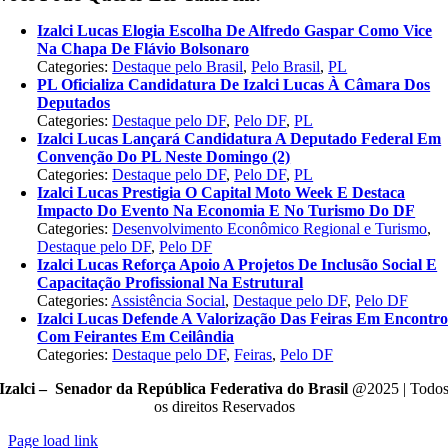
Izalci Lucas Elogia Escolha De Alfredo Gaspar Como Vice
Na Chapa De Flávio Bolsonaro
Categories:
Destaque pelo Brasil
,
Pelo Brasil
,
PL
PL Oficializa Candidatura De Izalci Lucas À Câmara Dos
Deputados
Categories:
Destaque pelo DF
,
Pelo DF
,
PL
Izalci Lucas Lançará Candidatura A Deputado Federal Em
Convenção Do PL Neste Domingo (2)
Categories:
Destaque pelo DF
,
Pelo DF
,
PL
Izalci Lucas Prestigia O Capital Moto Week E Destaca
Impacto Do Evento Na Economia E No Turismo Do DF
Categories:
Desenvolvimento Econômico Regional e Turismo
,
Destaque pelo DF
,
Pelo DF
Izalci Lucas Reforça Apoio A Projetos De Inclusão Social E
Capacitação Profissional Na Estrutural
Categories:
Assistência Social
,
Destaque pelo DF
,
Pelo DF
Izalci Lucas Defende A Valorização Das Feiras Em Encontr
Com Feirantes Em Ceilândia
Categories:
Destaque pelo DF
,
Feiras
,
Pelo DF
Izalci – Senador da República Federativa do Brasil
@2025 | Todo
os direitos Reservados
Page load link