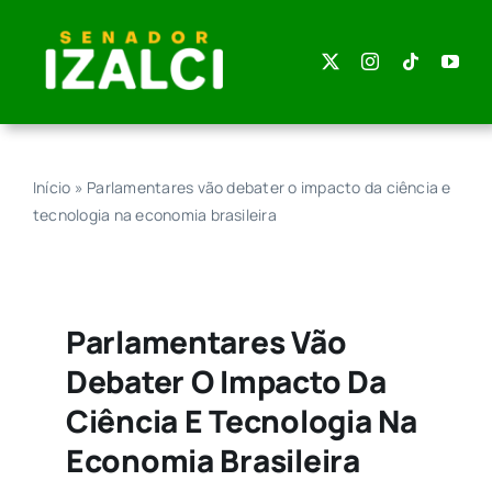
Skip
to
content
Início
»
Parlamentares vão debater o impacto da ciência e
tecnologia na economia brasileira
Parlamentares Vão
Debater O Impacto Da
Ciência E Tecnologia Na
Economia Brasileira