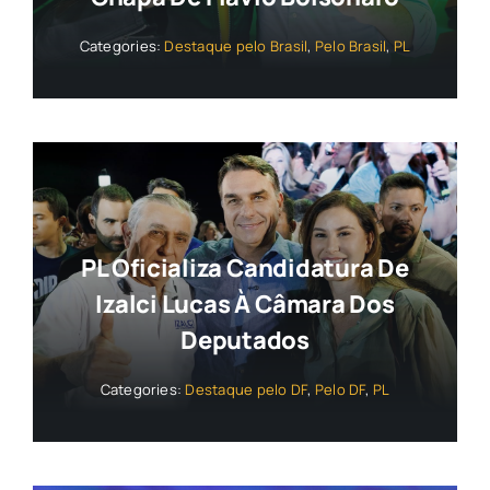
Categories:
Destaque pelo Brasil
,
Pelo Brasil
,
PL
PL Oficializa Candidatura De
Izalci Lucas À Câmara Dos
Deputados
Categories:
Destaque pelo DF
,
Pelo DF
,
PL