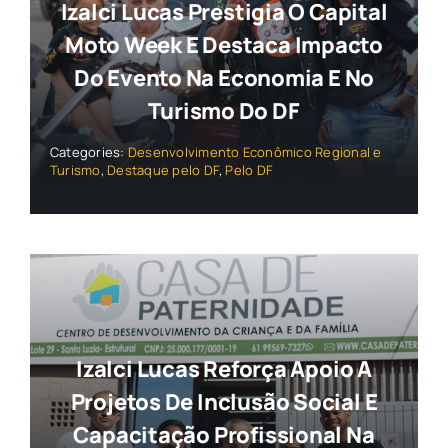
Izalci Lucas Prestigia O Capital
Moto Week E Destaca Impacto
Do Evento Na Economia E No
Turismo Do DF
Categories:
Desenvolvimento Econômico Regional e
Turismo
,
Destaque pelo DF
,
Pelo DF
Izalci Lucas Reforça Apoio A
Projetos De Inclusão Social E
Capacitação Profissional Na