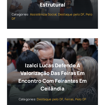
Estrutural
Categories:
Assistência Social
,
Destaque pelo DF
,
Pelo
DF
Izalci Lucas Defende A
Valorização Das Feiras Em
Encontro Com Feirantes Em
Ceilândia
Categories:
Destaque pelo DF
,
Feiras
,
Pelo DF