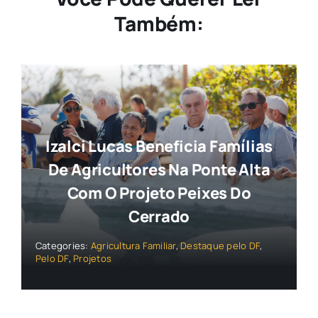
Também:
Izalci Lucas Beneficia Famílias
De Agricultores Na Ponte Alta
Com O Projeto Peixes Do
Cerrado
Categories:
Agricultura Familiar
,
Destaque pelo DF
,
Pelo DF
,
Projetos