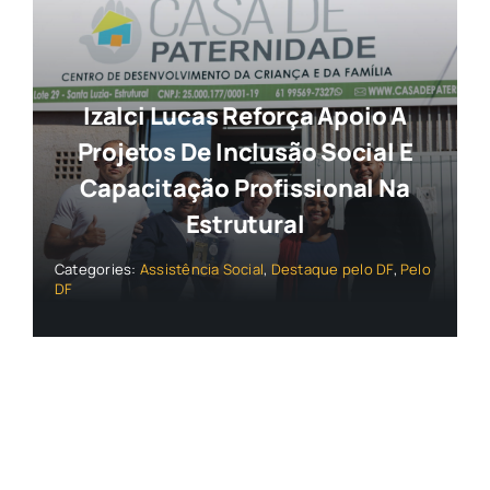
Izalci Lucas Reforça Apoio A
Projetos De Inclusão Social E
Capacitação Profissional Na
Estrutural
Categories:
Assistência Social
,
Destaque pelo DF
,
Pelo
DF