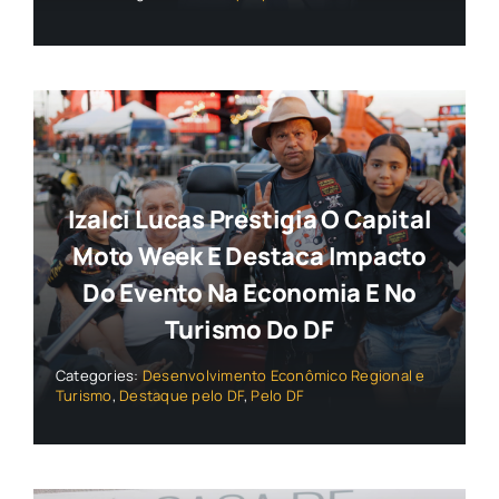
Izalci Lucas Prestigia O Capital
Moto Week E Destaca Impacto
Do Evento Na Economia E No
Turismo Do DF
Categories:
Desenvolvimento Econômico Regional e
Turismo
,
Destaque pelo DF
,
Pelo DF