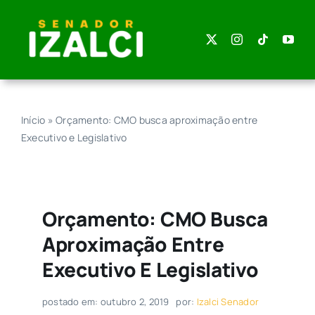
Skip
to
content
Início
»
Orçamento: CMO busca aproximação entre
Executivo e Legislativo
Orçamento: CMO Busca
Aproximação Entre
Executivo E Legislativo
postado em: outubro 2, 2019
por:
Izalci Senador