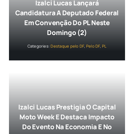
Izalci Lucas Lançará
Candidatura A Deputado Federal
Em Convenção Do PL Neste
Domingo (2)
Categories:
Destaque pelo DF
,
Pelo DF
,
PL
Izalci Lucas Prestigia O Capital
Moto Week E Destaca Impacto
Do Evento Na Economia E No