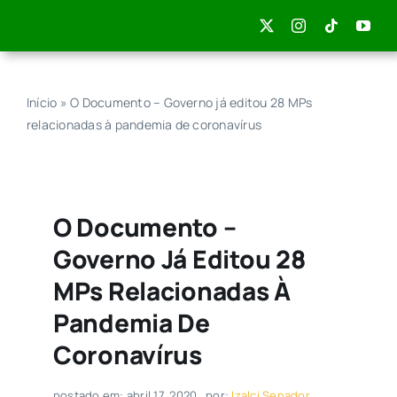
Skip
to
content
Início
»
O Documento – Governo já editou 28 MPs
relacionadas à pandemia de coronavírus
O Documento –
Governo Já Editou 28
MPs Relacionadas À
Pandemia De
Coronavírus
postado em: abril 17, 2020
por:
Izalci Senador