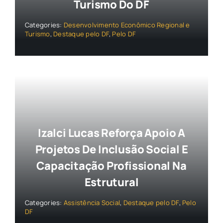
Turismo Do DF
Categories:
Desenvolvimento Econômico Regional e
Turismo
,
Destaque pelo DF
,
Pelo DF
Izalci Lucas Reforça Apoio A
Projetos De Inclusão Social E
Capacitação Profissional Na
Estrutural
Categories:
Assistência Social
,
Destaque pelo DF
,
Pelo
DF