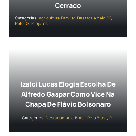
Cerrado
Categories:
Agricultura Familiar
,
Destaque pelo DF
,
Pelo DF
,
Projetos
Izalci Lucas Elogia Escolha De
Alfredo Gaspar Como Vice Na
Chapa De Flávio Bolsonaro
Categories:
Destaque pelo Brasil
,
Pelo Brasil
,
PL