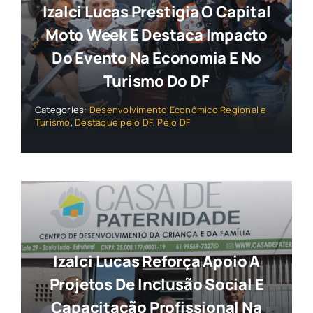
Izalci Lucas Prestigia O Capital
Moto Week E Destaca Impacto
Do Evento Na Economia E No
Turismo Do DF
Categories:
Desenvolvimento Econômico Regional e
Turismo
,
Destaque pelo DF
,
Pelo DF
Izalci Lucas Reforça Apoio A
Projetos De Inclusão Social E
Capacitação Profissional Na