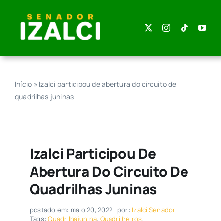
Skip
to
content
Início
»
Izalci participou de abertura do circuito de
quadrilhas juninas
Izalci Participou De
Abertura Do Circuito De
Quadrilhas Juninas
postado em: maio 20, 2022
por:
Izalci Senador
Tags:
Quadrilhajunina
,
Quadrilheiros
,