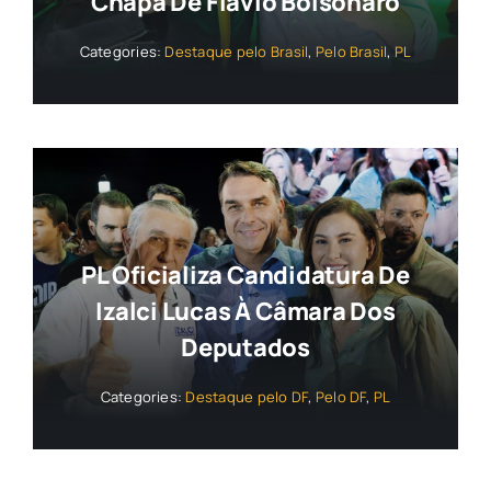
Chapa De Flávio Bolsonaro
Categories:
Destaque pelo Brasil
,
Pelo Brasil
,
PL
PL Oficializa Candidatura De
Izalci Lucas À Câmara Dos
Deputados
Categories:
Destaque pelo DF
,
Pelo DF
,
PL