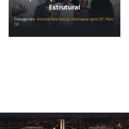
Estrutural
Categories:
Assistência Social
,
Destaque pelo DF
,
Pelo
DF