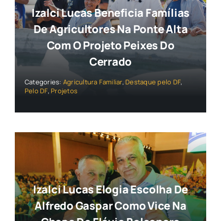
Izalci Lucas Beneficia Famílias
De Agricultores Na Ponte Alta
Com O Projeto Peixes Do
Cerrado
Categories:
Agricultura Familiar
,
Destaque pelo DF
,
Pelo DF
,
Projetos
Izalci Lucas Elogia Escolha De
Alfredo Gaspar Como Vice Na