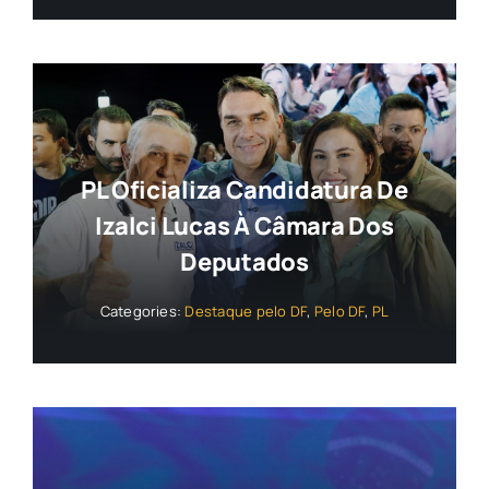
PL Oficializa Candidatura De
Izalci Lucas À Câmara Dos
Deputados
Categories:
Destaque pelo DF
,
Pelo DF
,
PL