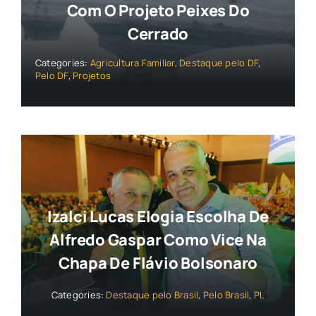
Com O Projeto Peixes Do
Cerrado
Categories:
Agricultura Familiar
,
Destaque pelo DF
,
Pelo DF
,
Projetos
Izalci Lucas Elogia Escolha De
Alfredo Gaspar Como Vice Na
Chapa De Flávio Bolsonaro
Categories:
Destaque pelo Brasil
,
Pelo Brasil
,
PL