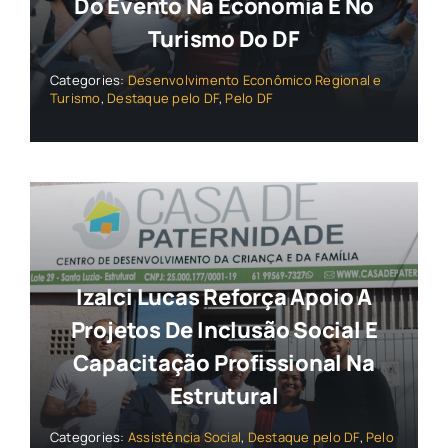
Do Evento Na Economia E No
Turismo Do DF
Categories:
Desenvolvimento Econômico Regional e
Turismo
,
Destaque pelo DF
,
Pelo DF
Izalci Lucas Reforça Apoio A
Projetos De Inclusão Social E
Capacitação Profissional Na
Estrutural
Categories:
Assistência Social
,
Destaque pelo DF
,
Pelo