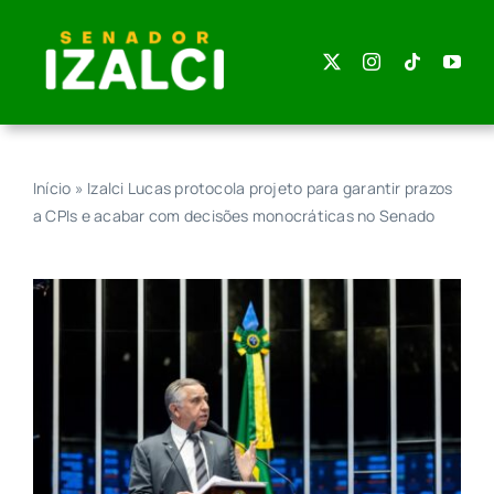
Skip
to
content
Início
»
Izalci Lucas protocola projeto para garantir prazos
a CPIs e acabar com decisões monocráticas no Senado