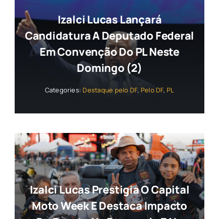
Izalci Lucas Lançará
Candidatura A Deputado Federal
Em Convenção Do PL Neste
Domingo (2)
Categories:
Destaque pelo DF
,
Pelo DF
,
PL
Izalci Lucas Prestigia O Capital
Moto Week E Destaca Impacto