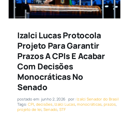
Izalci Lucas Protocola
Projeto Para Garantir
Prazos A CPIs E Acabar
Com Decisões
Monocráticas No
Senado
postado em: junho 2, 2026
por:
Izalci Senador do Brasil
Tags:
CPI
,
decisões
,
Izalci Lucas
,
monocráticas
,
prazos
,
projeto de lei
,
Senado
,
STF