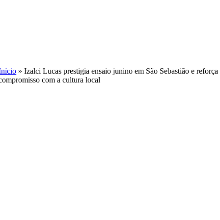
Skip
to
content
Início
»
Izalci Lucas prestigia ensaio junino em São Sebastião e reforça
compromisso com a cultura local