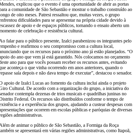
Mendes, explicou que o evento é uma oportunidade de abrir as portas
para a comunidade de São Sebastião e mostrar o trabalho construído ao
longo de oito meses. Patresi ressaltou que, muitas vezes, o grupo
enfrentou dificuldades para se apresentar na própria cidade devido à
escassez de apoio e de espaços públicos, tornando o ensaio aberto um
momento de celebração e resistência cultural.
Ao falar para o público presente, Izalci parabenizou os integrantes pelo
empenho e reafirmou o seu compromisso com a cultura local,
anunciando que os recursos para o próximo ano já estão planejados. “O
apoio do ano que vem já está garantido. Nós colocamos no orçamento
deste ano para que vocês possam receber os recursos antes, evitando
que aconteça o que vinha ocorrendo em anos anteriores, quando o
repasse saía depois e não dava tempo de executar”, destacou o senador.
O apoio de Izalci Lucas ao fomento da cultura inclui ainda o projeto
Giro Cultural. De acordo com a organização do grupo, a iniciativa do
senador contempla dezenas de trios musicais e quadrilhas juninas no
Distrito Federal. Os recursos são distribuídos conforme o tempo de
existência e a experiência dos grupos, ajudando a custear despesas com
apresentações que ocorrem em escolas públicas e paróquias de diversas
regiões administrativas.
Além de animar o público de São Sebastião, a Formiga da Roça
também se apresentará em várias regiões administrativas, como Itapoã,