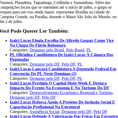
Paranoá, Planaltina, Taguatinga, Ceilândia e Samambaia. Além das
competições locais que se estendem até o início de julho, o grupo se
prepara para um voo ainda maior: representar Brasília na cidade de
Campina Grande, na Paraíba, durante o Maior São João do Mundo, no
dia 2 de julho.
Você Pode Querer Ler Também:
Izalci Lucas Elogia Escolha De Alfredo Gaspar Como Vice
Na Chapa De Flávio Bolsonaro
Categories:
Destaque pelo Brasil
,
Pelo Brasil
,
PL
PL Oficializa Candidatura De Izalci Lucas À Câmara Dos
Deputados
Categories:
Destaque pelo DF
,
Pelo DF
,
PL
Izalci Lucas Lançará Candidatura A Deputado Federal Em
Convenção Do PL Neste Domingo (2)
Categories:
Destaque pelo DF
,
Pelo DF
,
PL
Izalci Lucas Prestigia O Capital Moto Week E Destaca
Impacto Do Evento Na Economia E No Turismo Do DF
Categories:
Desenvolvimento Econômico Regional e Turismo
,
Destaque pelo DF
,
Pelo DF
Izalci Lucas Reforça Apoio A Projetos De Inclusão Social E
Capacitação Profissional Na Estrutural
Categories:
Assistência Social
,
Destaque pelo DF
,
Pelo DF
Izalci Lucas Defende A Valorização Das Feiras Em Encontr