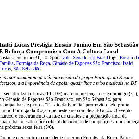
Izalci Lucas Prestigia Ensaio Junino Em São Sebastião
E Reforça Compromisso Com A Cultura Local
postado em: maio 31, 2026
por:
Izalci Senador do Brasil
Tags:
Ensaio d
Família
,
Formiga da Roça
,
Ginásio de Esportes São Francisco
,
Izalci
Lucas
,
São Sebastião
Senador acompanhou o último ensaio do grupo Formiga da Roça e
destacou a a importância de apoiar quadrilhas e trios musicais no DF
O senador Izalci Lucas (PL-DF) marcou presença, neste domingo (31),
no Ginásio de Esportes São Francisco, em São Sebastião, para
acompanhar de perto o “Ensaio da Família” promovido pelo grupo
junino Formiga da Roça, que neste ano completa 30 anos. O evento
marcou o encerramento da fase de ensaios e a preparação final da
quadrilha antes do início oficial do circuito de competições, que começ
na próxima sexta-feira (5/6).
Durante o encontro, o presidente do grupo Formiga da Roça, Patresi