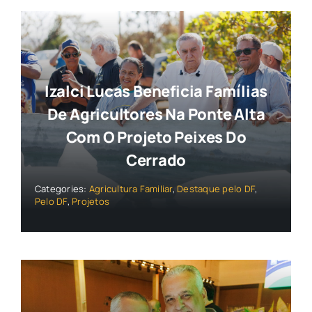
Izalci Lucas Beneficia Famílias
De Agricultores Na Ponte Alta
Com O Projeto Peixes Do
Cerrado
Categories:
Agricultura Familiar
,
Destaque pelo DF
,
Pelo DF
,
Projetos