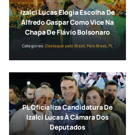
Izalci Lucas Elogia Escolha De
Alfredo Gaspar Como Vice Na
Chapa De Flávio Bolsonaro
Categories:
Destaque pelo Brasil
,
Pelo Brasil
,
PL
PL Oficializa Candidatura De
Izalci Lucas À Câmara Dos
Deputados