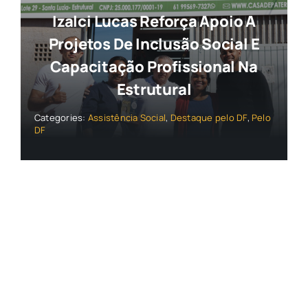
Izalci Lucas Reforça Apoio A
Projetos De Inclusão Social E
Capacitação Profissional Na
Estrutural
Categories:
Assistência Social
,
Destaque pelo DF
,
Pelo
DF