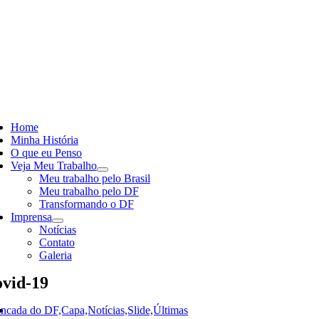
Skip
to
content
ggle
vigation
Home
Minha História
O que eu Penso
Veja Meu Trabalho
Meu trabalho pelo Brasil
Meu trabalho pelo DF
Transformando o DF
Imprensa
Notícias
Contato
Galeria
vid-19
ncada do DF,Capa,Notícias,Slide,Últimas