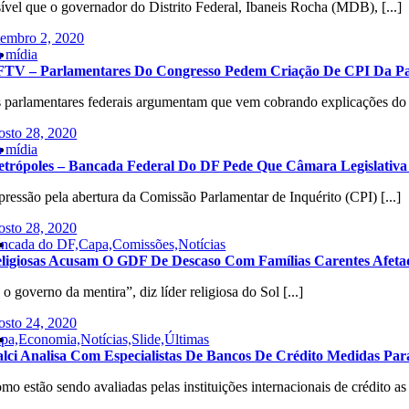
sível que o governador do Distrito Federal, Ibaneis Rocha (MDB), [...]
tembro 2, 2020
 mídia
TV – Parlamentares Do Congresso Pedem Criação De CPI Da Pa
 parlamentares federais argumentam que vem cobrando explicações do 
osto 28, 2020
 mídia
trópoles – Bancada Federal Do DF Pede Que Câmara Legislativa
pressão pela abertura da Comissão Parlamentar de Inquérito (CPI) [...]
osto 28, 2020
ncada do DF,Capa,Comissões,Notícias
ligiosas Acusam O GDF De Descaso Com Famílias Carentes Afeta
 o governo da mentira”, diz líder religiosa do Sol [...]
osto 24, 2020
pa,Economia,Notícias,Slide,Últimas
alci Analisa Com Especialistas De Bancos De Crédito Medidas P
mo estão sendo avaliadas pelas instituições internacionais de crédito as [