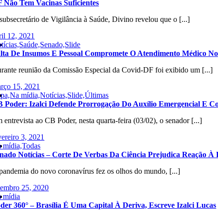
 Não Tem Vacinas Suficientes
subsecretário de Vigilância à Saúde, Divino revelou que o [...]
ril 12, 2021
tícias,Saúde,Senado,Slide
lta De Insumos E Pessoal Compromete O Atendimento Médico No
rante reunião da Comissão Especial da Covid-DF foi exibido um [...]
rço 15, 2021
pa,Na mídia,Notícias,Slide,Últimas
 Poder: Izalci Defende Prorrogação Do Auxílio Emergencial E 
 entrevista ao CB Poder, nesta quarta-feira (03/02), o senador [...]
vereiro 3, 2021
 mídia,Todas
nado Notícias – Corte De Verbas Da Ciência Prejudica Reação À
pandemia do novo coronavírus fez os olhos do mundo, [...]
tembro 25, 2020
 mídia
der 360° – Brasília É Uma Capital À Deriva, Escreve Izalci Lucas