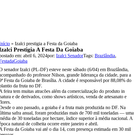
Skip
to
content
Início
»
Izalci prestigia a Festa da Goiaba
Izalci Prestigia A Festa Da Goiaba
postado em: abril 6, 2024
por:
Izalci Senador
Tags:
Brazlândia
,
FestadaGoiaba
O senador Izalci (PL-DF) esteve neste sábado (6/04) em Brazlândia,
acompanhado do professor Nilson, grande liderança da cidade, para a
9ª Festa da Goiaba de Brasília. A cidade é responsável por 88,08% do
plantio da fruta no DF.
A feira tem muitas atracões além da comercialização do produto in
natura e de derivados, como shows artísticos, venda de artesanato e
flores.
Desde o ano passado, a goiaba é a fruta mais produzida no DF. Na
última safra anual, foram produzidas mais de 700 mil toneladas — uma
média de 30 toneladas por hectare, índice superior à média nacional. A
época natural de colheita ocorre entre janeiro e abril.
A Festa da Goiaba vai até o dia 14, com presença estimada em 30 mil
pessoas.