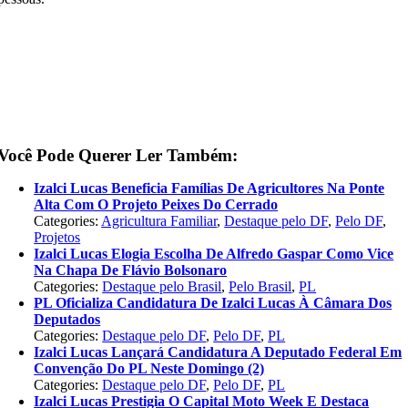
Você Pode Querer Ler Também:
Izalci Lucas Beneficia Famílias De Agricultores Na Ponte
Alta Com O Projeto Peixes Do Cerrado
Categories:
Agricultura Familiar
,
Destaque pelo DF
,
Pelo DF
,
Projetos
Izalci Lucas Elogia Escolha De Alfredo Gaspar Como Vice
Na Chapa De Flávio Bolsonaro
Categories:
Destaque pelo Brasil
,
Pelo Brasil
,
PL
PL Oficializa Candidatura De Izalci Lucas À Câmara Dos
Deputados
Categories:
Destaque pelo DF
,
Pelo DF
,
PL
Izalci Lucas Lançará Candidatura A Deputado Federal Em
Convenção Do PL Neste Domingo (2)
Categories:
Destaque pelo DF
,
Pelo DF
,
PL
Izalci Lucas Prestigia O Capital Moto Week E Destaca