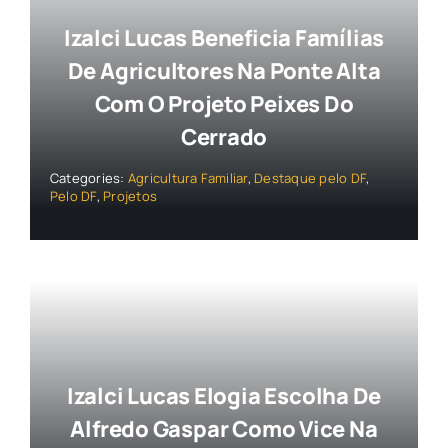
Izalci Lucas Beneficia Famílias
De Agricultores Na Ponte Alta
Com O Projeto Peixes Do
Cerrado
Categories:
Agricultura Familiar
,
Destaque pelo DF
,
Pelo DF
,
Projetos
Izalci Lucas Elogia Escolha De
Alfredo Gaspar Como Vice Na