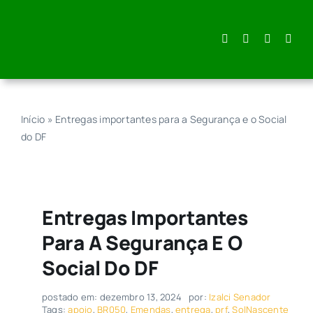
Skip
to
content
Início
»
Entregas importantes para a Segurança e o Social
do DF
Entregas Importantes
Para A Segurança E O
Social Do DF
postado em: dezembro 13, 2024
por:
Izalci Senador
Tags:
apoio
,
BR050
,
Emendas
,
entrega
,
prf
,
SolNascente