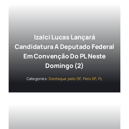
Izalci Lucas Lançará
Candidatura A Deputado Federal
Em Convenção Do PL Neste
Domingo (2)
Categories:
Destaque pelo DF
,
Pelo DF
,
PL