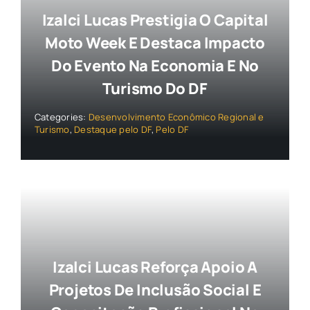
Izalci Lucas Prestigia O Capital
Moto Week E Destaca Impacto
Do Evento Na Economia E No
Turismo Do DF
Categories:
Desenvolvimento Econômico Regional e
Turismo
,
Destaque pelo DF
,
Pelo DF
Izalci Lucas Reforça Apoio A
Projetos De Inclusão Social E