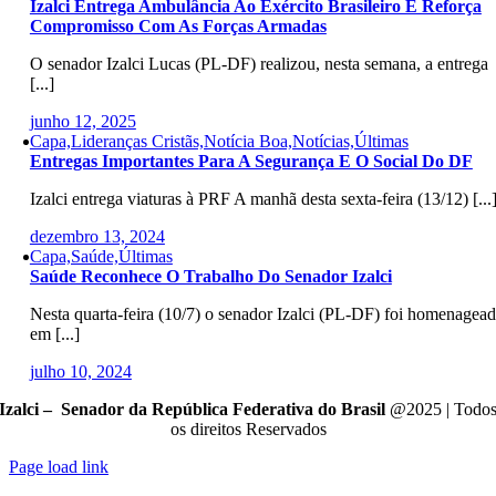
Izalci Entrega Ambulância Ao Exército Brasileiro E Reforça
Compromisso Com As Forças Armadas
O senador Izalci Lucas (PL-DF) realizou, nesta semana, a entrega
[...]
junho 12, 2025
Capa,Lideranças Cristãs,Notícia Boa,Notícias,Últimas
Entregas Importantes Para A Segurança E O Social Do DF
Izalci entrega viaturas à PRF A manhã desta sexta-feira (13/12) [...
dezembro 13, 2024
Capa,Saúde,Últimas
Saúde Reconhece O Trabalho Do Senador Izalci
Nesta quarta-feira (10/7) o senador Izalci (PL-DF) foi homenagea
em [...]
julho 10, 2024
Izalci – Senador da República Federativa do Brasil
@2025 | Todo
os direitos Reservados
Page load link
Go