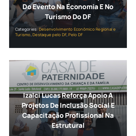
Do Evento Na Economia E No
Turismo Do DF
Categories:
Desenvolvimento Econômico Regional e
Turismo
,
Destaque pelo DF
,
Pelo DF
Izalci Lucas Reforça Apoio A
Projetos De Inclusão Social E
Capacitação Profissional Na
Estrutural