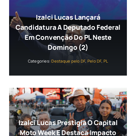
Izalci Lucas Lançará
Candidatura A Deputado Federal
Em Convenção Do PL Neste
Domingo (2)
Categories:
Destaque pelo DF
,
Pelo DF
,
PL
Izalci Lucas Prestigia O Capital
Moto Week E Destaca Impacto