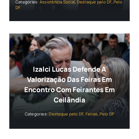
Categories:
Assistência Social
,
Destaque pelo DF
,
Pelo
DF
Izalci Lucas Defende A
Valorização Das Feiras Em
Encontro Com Feirantes Em
Ceilândia
Categories:
Destaque pelo DF
,
Feiras
,
Pelo DF