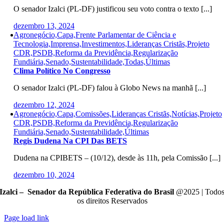
O senador Izalci (PL-DF) justificou seu voto contra o texto [...]
dezembro 13, 2024
Agronegócio,Capa,Frente Parlamentar de Ciência e
Tecnologia,Imprensa,Investimentos,Lideranças Cristãs,Projeto
CDR,PSDB,Reforma da Previdência,Regularização
Fundiária,Senado,Sustentabilidade,Todas,Últimas
Clima Político No Congresso
O senador Izalci (PL-DF) falou à Globo News na manhã [...]
dezembro 12, 2024
Agronegócio,Capa,Comissões,Lideranças Cristãs,Notícias,Projeto
CDR,PSDB,Reforma da Previdência,Regularização
Fundiária,Senado,Sustentabilidade,Últimas
Regis Dudena Na CPI Das BETS
Dudena na CPIBETS – (10/12), desde às 11h, pela Comissão [...]
dezembro 10, 2024
Izalci – Senador da República Federativa do Brasil
@2025 | Todo
os direitos Reservados
Page load link