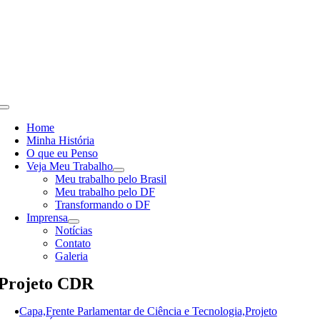
Skip
to
content
Toggle
Navigation
Home
Minha História
O que eu Penso
Veja Meu Trabalho
Meu trabalho pelo Brasil
Meu trabalho pelo DF
Transformando o DF
Imprensa
Notícias
Contato
Galeria
Projeto CDR
Capa,Frente Parlamentar de Ciência e Tecnologia,Projeto