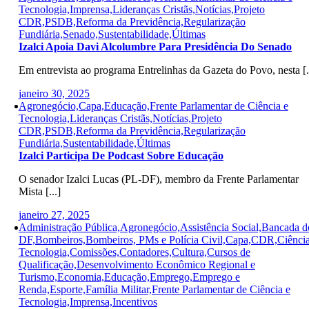
Tecnologia,Imprensa,Lideranças Cristãs,Notícias,Projeto
CDR,PSDB,Reforma da Previdência,Regularização
Fundiária,Senado,Sustentabilidade,Últimas
Izalci Apoia Davi Alcolumbre Para Presidência Do Senado
Em entrevista ao programa Entrelinhas da Gazeta do Povo, nesta [.
janeiro 30, 2025
Agronegócio,Capa,Educação,Frente Parlamentar de Ciência e
Tecnologia,Lideranças Cristãs,Notícias,Projeto
CDR,PSDB,Reforma da Previdência,Regularização
Fundiária,Sustentabilidade,Últimas
Izalci Participa De Podcast Sobre Educação
O senador Izalci Lucas (PL-DF), membro da Frente Parlamentar
Mista [...]
janeiro 27, 2025
Administração Pública,Agronegócio,Assistência Social,Bancada d
DF,Bombeiros,Bombeiros, PMs e Polícia Civil,Capa,CDR,Ciência
Tecnologia,Comissões,Contadores,Cultura,Cursos de
Qualificação,Desenvolvimento Econômico Regional e
Turismo,Economia,Educação,Emprego,Emprego e
Renda,Esporte,Família Militar,Frente Parlamentar de Ciência e
Tecnologia,Imprensa,Incentivos