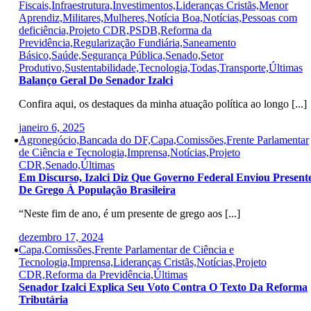
Fiscais,Infraestrutura,Investimentos,Lideranças Cristãs,Menor
Aprendiz,Militares,Mulheres,Notícia Boa,Notícias,Pessoas com
deficiência,Projeto CDR,PSDB,Reforma da
Previdência,Regularização Fundiária,Saneamento
Básico,Saúde,Segurança Pública,Senado,Setor
Produtivo,Sustentabilidade,Tecnologia,Todas,Transporte,Últimas
Balanço Geral Do Senador Izalci
Confira aqui, os destaques da minha atuação política ao longo [...]
janeiro 6, 2025
Agronegócio,Bancada do DF,Capa,Comissões,Frente Parlamentar
de Ciência e Tecnologia,Imprensa,Notícias,Projeto
CDR,Senado,Últimas
Em Discurso, Izalci Diz Que Governo Federal Enviou Present
De Grego À População Brasileira
“Neste fim de ano, é um presente de grego aos [...]
dezembro 17, 2024
Capa,Comissões,Frente Parlamentar de Ciência e
Tecnologia,Imprensa,Lideranças Cristãs,Notícias,Projeto
CDR,Reforma da Previdência,Últimas
Senador Izalci Explica Seu Voto Contra O Texto Da Reforma
Tributária