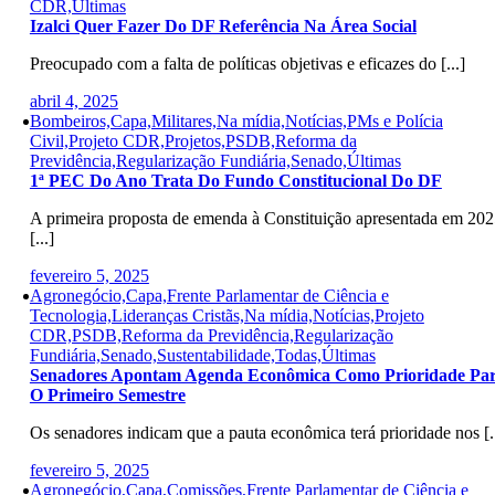
CDR,Últimas
Izalci Quer Fazer Do DF Referência Na Área Social
Preocupado com a falta de políticas objetivas e eficazes do [...]
abril 4, 2025
Bombeiros,Capa,Militares,Na mídia,Notícias,PMs e Polícia
Civil,Projeto CDR,Projetos,PSDB,Reforma da
Previdência,Regularização Fundiária,Senado,Últimas
1ª PEC Do Ano Trata Do Fundo Constitucional Do DF
A primeira proposta de emenda à Constituição apresentada em 20
[...]
fevereiro 5, 2025
Agronegócio,Capa,Frente Parlamentar de Ciência e
Tecnologia,Lideranças Cristãs,Na mídia,Notícias,Projeto
CDR,PSDB,Reforma da Previdência,Regularização
Fundiária,Senado,Sustentabilidade,Todas,Últimas
Senadores Apontam Agenda Econômica Como Prioridade Pa
O Primeiro Semestre
Os senadores indicam que a pauta econômica terá prioridade nos [..
fevereiro 5, 2025
Agronegócio,Capa,Comissões,Frente Parlamentar de Ciência e